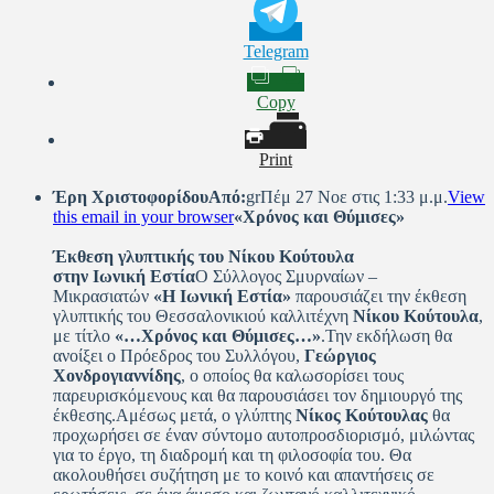
Telegram
Copy
Print
Έρη Χριστοφορίδου
Από:
grΠέμ 27 Νοε στις 1:33 μ.μ.
View
this email in your browser
«Χρόνος και Θύμισες»
Έκθεση γλυπτικής του Νίκου Κούτουλα
στην Ιωνική Εστία
Ο Σύλλογος Σμυρναίων –
Μικρασιατών
«Η Ιωνική Εστία»
παρουσιάζει την έκθεση
γλυπτικής του Θεσσαλονικιού καλλιτέχνη
Νίκου Κούτουλα
,
με τίτλο
«…Χρόνος και Θύμισες…»
.Την εκδήλωση θα
ανοίξει ο Πρόεδρος του Συλλόγου,
Γεώργιος
Χονδρογιαννίδης
, ο οποίος θα καλωσορίσει τους
παρευρισκόμενους και θα παρουσιάσει τον δημιουργό της
έκθεσης.Αμέσως μετά, ο γλύπτης
Νίκος Κούτουλας
θα
προχωρήσει σε έναν σύντομο αυτοπροσδιορισμό, μιλώντας
για το έργο, τη διαδρομή και τη φιλοσοφία του. Θα
ακολουθήσει συζήτηση με το κοινό και απαντήσεις σε