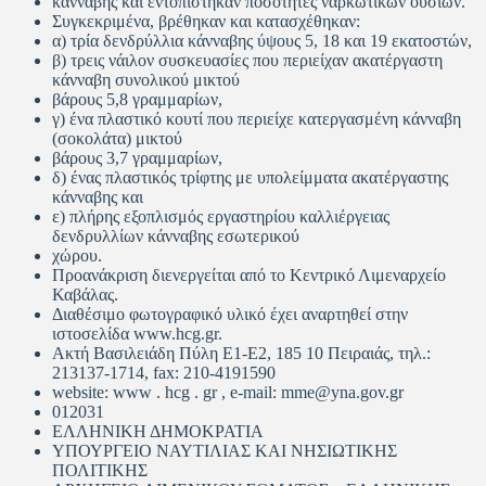
κάνναβης και εντοπίστηκαν ποσότητες ναρκωτικών ουσιών.
Συγκεκριμένα, βρέθηκαν και κατασχέθηκαν:
α) τρία δενδρύλλια κάνναβης ύψους 5, 18 και 19 εκατοστών,
β) τρεις νάιλον συσκευασίες που περιείχαν ακατέργαστη
κάνναβη συνολικού μικτού
βάρους 5,8 γραμμαρίων,
γ) ένα πλαστικό κουτί που περιείχε κατεργασμένη κάνναβη
(σοκολάτα) μικτού
βάρους 3,7 γραμμαρίων,
δ) ένας πλαστικός τρίφτης με υπολείμματα ακατέργαστης
κάνναβης και
ε) πλήρης εξοπλισμός εργαστηρίου καλλιέργειας
δενδρυλλίων κάνναβης εσωτερικού
χώρου.
Προανάκριση διενεργείται από το Κεντρικό Λιμεναρχείο
Καβάλας.
Διαθέσιμο φωτογραφικό υλικό έχει αναρτηθεί στην
ιστοσελίδα www.hcg.gr.
Ακτή Βασιλειάδη Πύλη Ε1-Ε2, 185 10 Πειραιάς, τηλ.:
213137-1714, fax: 210-4191590
website: www . hcg . gr , e-mail: mme@yna.gov.gr
012031
ΕΛΛΗΝΙΚΗ ΔΗΜΟΚΡΑΤΙΑ
ΥΠΟΥΡΓΕΙΟ ΝΑΥΤΙΛΙΑΣ ΚΑΙ ΝΗΣΙΩΤΙΚΗΣ
ΠΟΛΙΤΙΚΗΣ