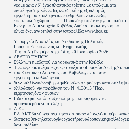
γραμμαρίων,δ) ένας πλαστικός τρίφτης με υπολείμματα
ακατέργαστης κάνναβης καιε) πλήρης εξοπλισμός
εργαστηρίου καλλιέργειας δενδρυλλίων κάνναβης
εσωτερικού χώρου. Προανάκριση διενεργείται από το
Κεντρικό Λιμεναρχείο Καβάλας.Διαθέσιμο φωτογραφικό
υλικό έχει αναρτηθεί στην ιστοσελίδα www.hcg.gr.
—
Υπουργείο Ναυτιλίας και Νησιωτικής Πολιτικής
Γραφείο Επικοινωνίας και Ενημέρωσης
Τμήμα Α΄(Ενημέρωσης)Τρίτη, 20 Ιανουαρίου 2026
ΔΕΛΤΙΟ ΤΥΠΟΥ
Σύλληψη ημεδαπού για ναρκωτικά στην Καβάλα
Τιςαπογευματινέςώρεςχθες,στελέχητουΓραφείουΔίωξηςΝαρκ
του Κεντρικού Λιμεναρχείου Καβάλας, εντόπισαν
εργαστήριο καλλιέργειας
δενδρυλλίωνκάνναβηςστηνΚαβάλακαιπροέβησανστησύλληψη
αλλοδαπού, για παράβαση του N. 4139/13 ”Περί
εξαρτησιογόνων ουσιών”.
Ειδικότερα, κατόπιν αξιοποίησης πληροφοριών τα
προαναφερόμενα στελέχη
Λ.Σ.-
ΕΛ.ΑΚΤ.διενήργησαν,στηνοικίατουανωτέρω,νόμιμηέρευνακα
διαπιστώθηκεηλειτουργίαεργαστήριουυδροπονικήςκαλλιέργει
δενδρυλλίων