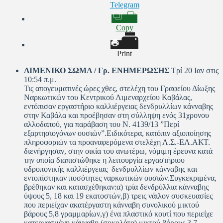
Telegram
Copy
Print
ΛΙΜΕΝΙΚΟ ΣΩΜΑ / Γρ. ΕΝΗΜΕΡΩΣΗΣ
Τρί 20 Ιαν στις
10:54 π.μ.
Τις απογευματινές ώρες χθες, στελέχη του Γραφείου Δίωξης
Ναρκωτικών του Κεντρικού Λιμεναρχείου Καβάλας,
εντόπισαν εργαστήριο καλλιέργειας δενδρυλλίων κάνναβης
στην Καβάλα και προέβησαν στη σύλληψη ενός 31χρονου
αλλοδαπού, για παράβαση του N. 4139/13 ”Περί
εξαρτησιογόνων ουσιών”.Ειδικότερα, κατόπιν αξιοποίησης
πληροφοριών τα προαναφερόμενα στελέχη Λ.Σ.-ΕΛ.ΑΚΤ.
διενήργησαν, στην οικία του ανωτέρω, νόμιμη έρευνα κατά
την οποία διαπιστώθηκε η λειτουργία εργαστήριου
υδροπονικής καλλιέργειας δενδρυλλίων κάνναβης και
εντοπίστηκαν ποσότητες ναρκωτικών ουσιών.Συγκεκριμένα,
βρέθηκαν και κατασχέθηκαν:α) τρία δενδρύλλια κάνναβης
ύψους 5, 18 και 19 εκατοστών,β) τρεις νάιλον συσκευασίες
που περιείχαν ακατέργαστη κάνναβη συνολικού μικτού
βάρους 5,8 γραμμαρίων,γ) ένα πλαστικό κουτί που περιείχε
κατεργασμένη κάνναβη (σοκολάτα) μικτού βάρους 3,7