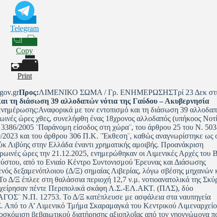
Telegram
Copy
Print
ov.gr
Προς:
ΛΙΜΕΝΙΚΟ ΣΩΜΑ / Γρ. ΕΝΗΜΕΡΩΣΗΣΤρί 23 Δεκ στι
και τη διάσωση 39 αλλοδαπών νότια της Γαύδου – Ακυβερνησία
ενημέρωσης:Αναφορικά με τον εντοπισμό και τη διάσωση 39 αλλοδα
πρωινές ώρες χθες, συνελήφθη ένας 18χρονος αλλοδαπός (υπήκοος Νοτ
 3386/2005 ¨Παράνομη είσοδος στη χώρα¨, του άρθρου 25 του Ν. 503
9/2023 και του άρθρου 306 Π.Κ. ¨Έκθεση¨, καθώς αναγνωρίστηκε ως 
ύκ Λιβύης στην Ελλάδα έναντι χρηματικής αμοιβής. Προανάκριση
πρωινές ώρες την 21.12.2025, ενημερώθηκαν οι Λιμενικές Αρχές του 
αρύστου, από το Ενιαίο Κέντρο Συντονισμού Έρευνας και Διάσωσης
ενός δεξαμενόπλοιου (Δ/Ξ) σημαίας Λιβερίας, λόγω σβέσης μηχανών 
ο Δ/Ξ έπλεε στη θαλάσσια περιοχή 12,7 ν.μ. νοτιοανατολικά της Σκύ
ιχείρησαν πέντε Περιπολικά σκάφη Λ.Σ.-ΕΛ.ΑΚΤ. (ΠΛΣ), δύο
ΓΟΣ¨ Ν.Π. 12753. Το Δ/Ξ κατέπλευσε με ασφάλεια στα ναυπηγεία
. Από το Α’ Λιμενικό Τμήμα Σκαραμαγκά του Κεντρικού Λιμεναρχεί
ροσκόμιση βεβαιωτικού διατήρησης αξιοπλοΐας από τον νηογνώμονα π