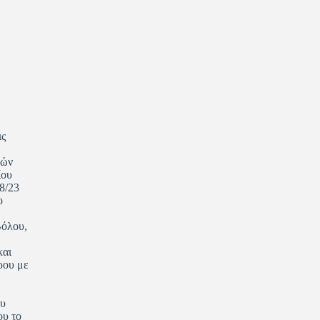
ς
πών
ίου
8/23
ο
Βόλου,
και
ρου με
ου
ου το