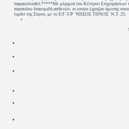
παρακολουθεί.*****Με μέριμνα του Κέντρου Επιχειρήσεων 
παρακάτω διακομιδή ασθενών, οι οποίοι έχρηζαν άμεσης νοσο
λιμάνι της Σύρου, με το Ε/Γ-Τ/Ρ ¨ΝΗΣΟΣ ΤΗΝΟΣ¨ Ν.Τ. 25.