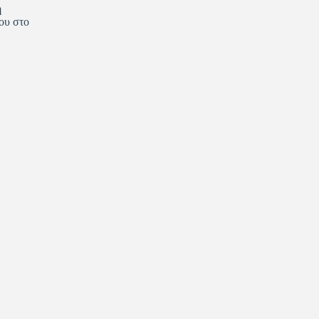
η
ου στο