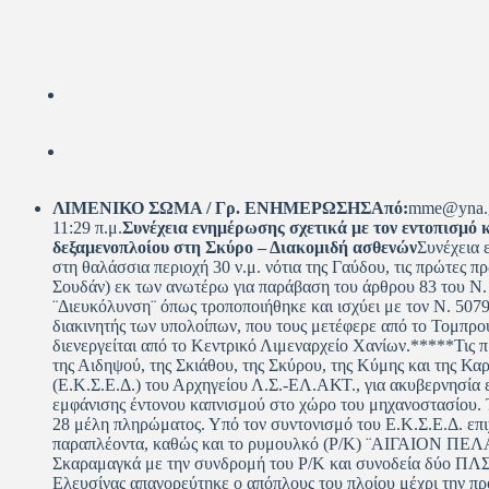
ΛΙΜΕΝΙΚΟ ΣΩΜΑ / Γρ. ΕΝΗΜΕΡΩΣΗΣ
Από:
mme@yna.g
11:29 π.μ.
Συνέχεια ενημέρωσης σχετικά με τον εντοπισμό 
δεξαμενοπλοίου στη Σκύρο – Διακομιδή ασθενών
Συνέχεια 
στη θαλάσσια περιοχή 30 ν.μ. νότια της Γαύδου, τις πρώτες 
Σουδάν) εκ των ανωτέρω για παράβαση του άρθρου 83 του Ν.
¨Διευκόλυνση¨ όπως τροποποιήθηκε και ισχύει με τον Ν. 507
διακινητής των υπολοίπων, που τους μετέφερε από το Τομπρο
διενεργείται από το Κεντρικό Λιμεναρχείο Χανίων.*****Τις 
της Αιδηψού, της Σκιάθου, της Σκύρου, της Κύμης και της Κ
(Ε.Κ.Σ.Ε.Δ.) του Αρχηγείου Λ.Σ.-ΕΛ.ΑΚΤ., για ακυβερνησία 
εμφάνισης έντονου καπνισμού στο χώρο του μηχανοστασίου. Τ
28 μέλη πληρώματος. Υπό τον συντονισμό του Ε.Κ.Σ.Ε.Δ. επ
παραπλέοντα, καθώς και το ρυμουλκό (Ρ/Κ) ¨ΑΙΓΑΙΟΝ ΠΕΛΑ
Σκαραμαγκά με την συνδρομή του Ρ/Κ και συνοδεία δύο ΠΛΣ
Ελευσίνας απαγορεύτηκε ο απόπλους του πλοίου μέχρι την π