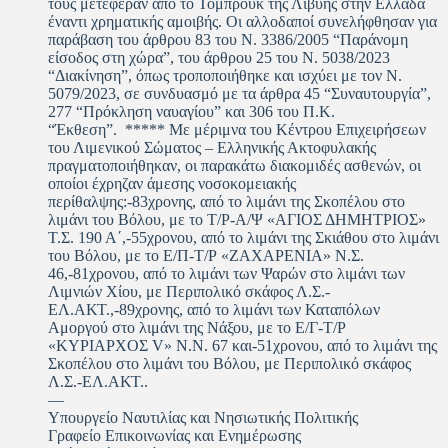
τους μετέφεραν από το Τομπρούκ της Λιβύης στην Ελλάδα
έναντι χρηματικής αμοιβής. Οι αλλοδαποί συνελήφθησαν για
παράβαση του άρθρου 83 του Ν. 3386/2005 “Παράνομη
είσοδος στη χώρα”, του άρθρου 25 του Ν. 5038/2023
“Διακίνηση”, όπως τροποποιήθηκε και ισχύει με τον Ν.
5079/2023, σε συνδυασμό με τα άρθρα 45 “Συναυτουργία”,
277 “Πρόκληση ναυαγίου” και 306 του Π.Κ.
“Έκθεση”. ***** Με μέριμνα του Κέντρου Επιχειρήσεων
του Λιμενικού Σώματος – Ελληνικής Ακτοφυλακής
πραγματοποιήθηκαν, οι παρακάτω διακομιδές ασθενών, οι
οποίοι έχρηζαν άμεσης νοσοκομειακής
περίθαλψης:-83χρονης, από το λιμάνι της Σκοπέλου στο
λιμάνι του Βόλου, με το Τ/Ρ-Α/Ψ «ΑΓΙΟΣ ΔΗΜΗΤΡΙΟΣ»
Τ.Σ. 190 Α΄,-55χρονου, από το λιμάνι της Σκιάθου στο λιμάνι
του Βόλου, με το Ε/Π-Τ/Ρ «ΖΑΧΑΡΕΝΙΑ» Ν.Σ.
46,-81χρονου, από το λιμάνι των Ψαρών στο λιμάνι των
Λιμνιών Χίου, με Περιπολικό σκάφος Λ.Σ.-
ΕΛ.ΑΚΤ.,-89χρονης, από το λιμάνι των Καταπόλων
Αμοργού στο λιμάνι της Νάξου, με το Ε/Γ-Τ/Ρ
«ΚΥΡΙΑΡΧΟΣ V» Ν.N. 67 και-51χρονου, από το λιμάνι της
Σκοπέλου στο λιμάνι του Βόλου, με Περιπολικό σκάφος
Λ.Σ.-ΕΛ.ΑΚΤ..
—
Υπουργείο Ναυτιλίας και Νησιωτικής Πολιτικής
Γραφείο Επικοινωνίας και Ενημέρωσης