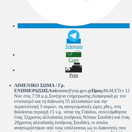
Telegram
Copy
Print
ΛΙΜΕΝΙΚΟ ΣΩΜΑ / Γρ.
ΕΝΗΜΕΡΩΣΗΣ
Από:
mme@yna.gov.gr
Προς:
Μ.Μ.ΕΤετ 12
Νοε στις 7:59 μ.μ.Συνέχεια ενημέρωσης:Αναφορικά με τον
εντοπισμό και τη διάσωση 55 αλλοδαπών και την
περισυλλογή 3 σορών, τις απογευματινές ώρες χθες, στη
θαλάσσια περιοχή 15 ν.μ. νότια της Γαύδου, συνελήφθησαν
ένας 32χρονος αλλοδαπός (υπήκοος Νότιου Σουδάν) και ένας
29χρονος αλλοδαπός (υπήκοος Σουδάν), οι οποίοι
αναγνωρίστηκαν από τους υπόλοιπους ως οι διακινητές που