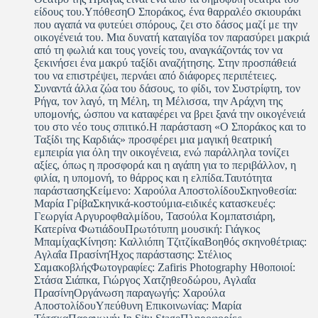
είδους του.ΥπόθεσηΟ Σποράκος, ένα θαρραλέο σκιουράκι
που αγαπά να φυτεύει σπόρους, ζει στο δάσος μαζί με την
οικογένειά του. Μια δυνατή καταιγίδα τον παρασύρει μακριά
από τη φωλιά και τους γονείς του, αναγκάζοντάς τον να
ξεκινήσει ένα μακρύ ταξίδι αναζήτησης. Στην προσπάθειά
του να επιστρέψει, περνάει από διάφορες περιπέτειες.
Συναντά άλλα ζώα του δάσους, το φίδι, τον Συστρίφτη, τον
Ρήγα, τον λαγό, τη Μέλη, τη Μέλισσα, την Αράχνη της
υπομονής, ώσπου να καταφέρει να βρει ξανά την οικογένειά
του στο νέο τους σπιτικό.Η παράσταση «Ο Σποράκος και το
Ταξίδι της Καρδιάς» προσφέρει μια μαγική θεατρική
εμπειρία για όλη την οικογένεια, ενώ παράλληλα τονίζει
αξίες, όπως η προσφορά και η αγάπη για το περιβάλλον, η
φιλία, η υπομονή, το θάρρος και η ελπίδα.Ταυτότητα
παράστασηςΚείμενο: Χαρούλα ΑποστολίδουΣκηνοθεσία:
Μαρία ΓρίβαΣκηνικά-κοστούμια-ειδικές κατασκευές:
Γεωργία Αργυροφθαλμίδου, Τασούλα Κομπατσιάρη,
Κατερίνα ΦωτιάδουΠρωτότυπη μουσική: Γιάγκος
ΜπαμίχαςΚίνηση: Καλλιόπη ΤζιτζίκαΒοηθός σκηνοθέτριας:
Αγλαΐα ΠρασίνηΉχος παράστασης: Στέλιος
ΣαμακοβλήςΦωτογραφίες: Zafiris Photography Ηθοποιοί:
Στάσα Σιάπκα, Γιώργος Χατζηθεοδώρου, Αγλαΐα
ΠρασίνηΟργάνωση παραγωγής: Χαρούλα
ΑποστολίδουΥπεύθυνη Επικοινωνίας: Μαρία