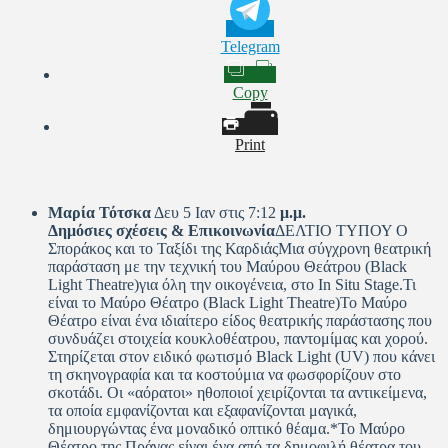
Telegram
Copy
Print
Μαρία Τότσκα
Δευ 5 Ιαν στις 7:12
μ.μ.
Δημόσιες σχέσεις & Επικοινωνία
ΔΕΛΤΙΟ ΤΥΠΟΥ Ο
Σποράκος και το Ταξίδι της ΚαρδιάςΜια σύγχρονη θεατρική
παράσταση με την τεχνική του Μαύρου Θεάτρου (Black
Light Theatre)για όλη την οικογένεια, στο In Situ Stage.Τι
είναι το Μαύρο Θέατρο (Black Light Theatre)To Μαύρο
Θέατρο είναι ένα ιδιαίτερο είδος θεατρικής παράστασης που
συνδυάζει στοιχεία κουκλοθέατρου, παντομίμας και χορού.
Στηρίζεται στον ειδικό φωτισμό Black Light (UV) που κάνει
τη σκηνογραφία και τα κοστούμια να φωσφορίζουν στο
σκοτάδι. Οι «αόρατοι» ηθοποιοί χειρίζονται τα αντικείμενα,
τα οποία εμφανίζονται και εξαφανίζονται μαγικά,
δημιουργώντας ένα μοναδικό οπτικό θέαμα.*Το Μαύρο
Θέατρο της Πράγας είναι ένα από τα δημοφιλή θέατρα του