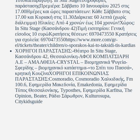
ΤότσκαΠαραγωγή: In Situ StageΠληροφορίες
παράστασηςΠρεμιέρα: Σάββατο 10 Ιανουαρίου 2025 στις
17.00Ημέρες και ώρες παραστάσεων: Κάθε Σάββατο στις
17.00 και Κυριακή στις 11.30Διάρκεια: 60 λεπτά (χωρίς
διάλειμμα) Ηλικίες: Από 4 χρονών έως 104 χρονών!Χώρος:
In Situ Stage (Κασσάνδρου 42)Τιμή εισιτηρίου: Γενική
είσοδος 10 ευρώΚρατήσεις θέσεων: 6970473550 Κρατήσεις
για σχολεία: 6970473550https://www.more.com/gr-
el/tickets/theater/children/o-sporakos-kai-to-taksidi-tis-kardias
ΧΟΡΗΓΟΙ ΠΑΡΑΣΤΑΣΗΣ:-Θέατρο In Situ Stage,
Κασσάνδρου 42, Θεσσαλονίκη-ΑΦΟΙ ΚΟΜΠΑΤΣΙΑΡΗ
Α.Ε – ΑΜΑΛΘΕΙΑ-CRYSTAL – Βιομηχανικά Ψυγεία-
Σφερίδης – βιομηχανικό κατάστημα-«το Σπίτι του Πασσά»,
κρητική ΚουζίναΧΟΡΗΓΟΙ ΕΠΙΚΟΙΝΩΝΙΑΣ
ΠΑΡΑΣΤΑΣΗΣ:Cosmoradio, Cosmoradio Χαλκιδικής, Fm
100.6, Εφημερίδα Μακεδονία, Emakedonia, Εφημερίδα
Τύπος Θεσσαλονίκης, Typosthes, Εφημερίδα Karfitsa, The
Opinion, Beater, Ράδιο Σάρωθρον, Kulturosupa,
Citykidsguide