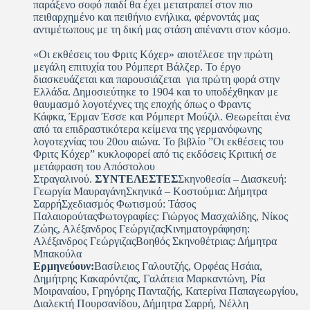
παράξενο σοφό παιδί θα έχει μετατραπεί στον πιο
πειθαρχημένο και πειθήνιο ενήλικα, φέρνοντάς μας
αντιμέτωπους με τη δική μας στάση απέναντι στον κόσμο.
«Οι εκθέσεις του Φριτς Κόχερ» αποτέλεσε την πρώτη
μεγάλη επιτυχία του Ρόμπερτ Βάλζερ. Το έργο
διασκευάζεται και παρουσιάζεται για πρώτη φορά στην
Ελλάδα. Δημοσιεύτηκε το 1904 και το υποδέχθηκαν με
θαυμασμό λογοτέχνες της εποχής όπως ο Φραντς
Κάφκα, Έρμαν Έσσε και Ρόμπερτ Μούζιλ. Θεωρείται ένα
από τα επιδραστικότερα κείμενα της γερμανόφωνης
λογοτεχνίας του 20ου αιώνα. Το βιβλίο ”Οι εκθέσεις του
Φριτς Κόχερ” κυκλοφορεί από τις εκδόσεις Κριτική σε
μετάφραση του Απόστολου
Στραγαλινού.
ΣΥΝΤΕΛΕΣΤΕΣ
Σκηνοθεσία – Διασκευή:
Γεωργία ΜαυραγάνηΣκηνικά – Κοστούμια: Δήμητρα
ΣαρρήΣχεδιασμός Φωτισμού: Τάσος
ΠαλαιορούταςΦωτογραφίες: Γιώργος Μασχαλίδης, Νίκος
Ζώης, Αλέξανδρος ΓεώργιζαςΚινηματογράφηση:
Αλέξανδρος ΓεώργιζαςΒοηθός Σκηνοθέτριας: Δήμητρα
Μπακούλα
Ερμηνεύουν:
Βασίλειος Γαλουτζής, Ορφέας Ησάια,
Δημήτρης Κακαρόντζας, Γαλάτεια Μαρκαντώνη, Ρία
Μοιραναίου, Γρηγόρης Πανταζής, Κατερίνα Παπαγεωργίου,
Διαλεκτή Πουρσανίδου, Δήμητρα Σαρρή, Νέλλη