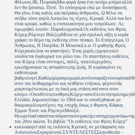
Φίλωνος 86, ΠειραιάςΜια φορά ήπια ένα ποτήρι μπύρα αλλά
δεν θα ξαναπιώ. Ποτέ. Το υπόσχομαι εδώ με δυνατήφωνή.
Θα γίνω ένας καλός και ακέραιος άνθρωπος. Ω θέλω να
ανέβω τόσο ψηλά.Λατρεύω τις τέχνες. Κρυφά. Αλλά πια δεν
είναι κρυφό, καθώς η επιπολαιότητα μου τοπρόδωσε. Ας
τιμωρηθώ λοιπόν. Παραδειγματικά.Οι εκθέσεις του Φριτς
Κόχερ,Ρόμπερτ ΒάλζερΜέσα σε μία σχολική τάξη η κυρία
γράφει το θέμα της έκθεσης στον πίνακα. Το Επάγγελμα, Ο
Άνθρωπος, Η Πατρίδα, Η Μουσική κ.α. Ο μαθητής Φριτς
Κόχερκαλείται να απαντήσει. Ένας χορός ερμηνευτών
υποδύεται διαδοχικά τον ρόλο του. Οι απαντήσεις-εκθέσεις
του Κόχερ είναι σύντομες, απλές, ταπεινέςγεμάτες
ερωτήματαγια τις αντιφάσειςτης ζωής. Η κυρίακρίνει τις
εκθέσειςκαι
βαθμολογεί.Καθώςηώραπροχωρά,αυτότοπαράξενοσοφόπαιδίθα
στον πιο πειθαρχημένο και πειθήνιο ενήλικα, φέρνοντάς
μαςαντιμέτωπους με τη δική μας στάση απέναντι στον
κόσμο.«ΟιεκθέσειςτουΦριτςΚόχερ»αποτέλεσετηνπρώτημεγάλ
Ελλάδα. Δημοσιεύτηκε το 1904 και το υποδέχθηκαν με
θαυμασμόλογοτέχνες της εποχής όπως ο Φραντς Κάφκα,
Έρμαν Έσσε και ΡόμπερτΜούζιλ.
Θεωρείταιένααπόταεπιδραστικότερακείμενατηςγερμανόφωνης
του 20ου αιώνα. Το βιβλίο ”Οι εκθέσεις του Φριτς Κόχερ”
κυκλοφορεί από τις εκδόσεις Κριτική, σε μετάφραση του
ΑπόστολουΣτραγαλινού.ΣΥΝΤΕΛΕΣΤΕΣΣκηνοθεσία –