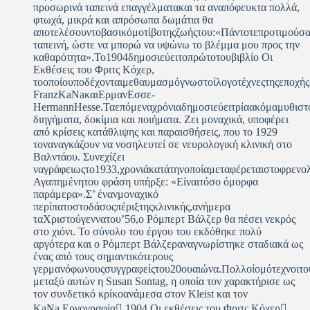
προσωρινά ταπεινά επαγγέλματακαι τα αναπόφευκτα πολλά,
φτωχά, μικρά και απρόσωπα δωμάτια θα
αποτελέσουντοβασικόμοτίβοτηςζωήςτου:«Πάντοτεπροτιμούσ
ταπεινή, ώστε να μπορώ να υψώνω το βλέμμα μου προς την
καθαρότητα».Το1904δημοσιεύειτοπρώτοτουβιβλίο Οι
Εκθέσεις του Φριτς Κόχερ,
τοοποίουποδέχονταιμεθαυμασμόγνωστοίλογοτέχνεςτηςεποχ
FranzKaNaκαιΕρμανΕσσε-
HermannHesse.Ταεπόμεναχρόνιαδημοσιεύειτρίαακόμαμυθιστο
διηγήματα, δοκίμια και ποιήματα. Ζει μοναχικά, υποφέρει
από κρίσεις κατάθλιψης και παραισθήσεις, που το 1929
τοναναγκάζουν να νοσηλευτεί σε νευρολογική κλινική στο
Βαλντάου. Συνεχίζει
ναγράφειωςτο1933,χρονιάκατάτηνοποίαμεταφέρεταιστοφρενο
Αγαπημένητου φράση υπήρξε: «Είναιτόσο όμορφα
παράμερα».Σ’ ένανμοναχικό
περίπατοστοδάσοςπέριξτηςκλινικής,ανήμερα
ταΧριστούγεννατου’56,ο Ρόμπερτ Βάλζερ θα πέσει νεκρός
στο χιόνι. Το σύνολο του έργου του εκδόθηκε πολύ
αργότερα και ο Ρόμπερτ Βάλζεραναγνωρίστηκε σταδιακά ως
ένας από τους σημαντικότερους
γερμανόφωνουςσυγγραφείςτου20ουαιώνα.Πολλοίομότεχνοιτο
μεταξύ αυτών η Susan Sontag, η οποία τον χαρακτήρισε ως
τον συνδετικό κρίκοανάμεσα στον Kleist και τον
KaNa.Εργογραφία 1904 Οι εκθέσεις του Φριτς Κόχερ