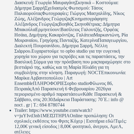
Διασκευή: Γεωργία ΜαυραγάνηΣκηνικά – Κοστούμια:
Δήμητρα ΣαρρήΣχεδιασμός Φωτισμού: Τάσος
ΠαλαιορούταςΦωτογραφίες: Γιώργος Μασχαλίδης, Νίκος
Ζώης, Αλέξανδρος ΓεώργιζαςΚινηματογράφηση:
Αλέξανδρος ΓεώργιζαςΒοηθός Σκηνοθέτριας: Δήμητρα
ΜπακούλαΕρμηνεύουν:Βασίλειος Γαλουτζής, Ορφέας
Ησάια, Δημήτρης Κακαρόντζας, ΓαλάτειαΜαρκαντώνη, Ρία
Μοιραναίου, Γρηγόρης Πανταζής, ΚατερίναΠαπαγεωργίου,
Διαλεκτή Πουρσανίδου, Δήμητρα Σαρρή, Νέλλη
Σιάρρου.Ευχαριστούμε το opbo studio για την ευγενική
χορηγία του χώρου για τιςπρόβες και τις παραστάσεις, την
Βασιλική Σύρμα για την πρόσβαση που μαςπαραχώρησε στο
βεστιάριό της, καθώς και τη Μαρία Ηλιάδη για τη
συμβολήτης στην κίνηση. Παραγωγή: NOCTΕπικοινωνία:
Μαρίκα Αρβανιτοπούλου | Art
EnsembleΠΛΗΡΟΦΟΡΙΕΣopbo studioΦίλωνος 86,
ΠειραιάςΑπό Παρασκευή 6 Φεβρουαρίου 2026για
περιορισμένο αριθμό παραστάσεωνΚάθε Παρασκευή &
Σάββατο, στις 20:30Διάρκεια Παράστασης: 70΄E.: info @
noct . gr | T.: 694 8780744
Trailer: https://www.youtube.com/watch?
v=juYIvd3nb1MΕΙΣΙΤΗΡΙΑOnline προπώληση: Οι
σχολικές εκθέσεις του Φριτς Κόχερ | Εισιτήρια εδώ!Τιμές:
12,00€ γενική είσοδος | 8,00€ φοιτητικό, άνεργοι, ΑμεΑ,
ατέλειες