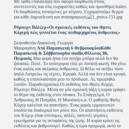
Με ορθή επανάληψη που αφορά διόρθωση στους
συντελεστές και στις ευχαριστίες καθώς και προσθήκη trailer.
Οι διορθώσεις τονισμένες με κίτρινο. Ευχαριστούμε θερμά
για κάθε δημοσίευση και αναπαραγωγή.
Ρόμπερτ Βάλζερ«Οι σχολικές εκθέσεις του Φριτς
Κόχερή πώς γεννιέται ένας πειθαρχημένος άνθρωπος»
Σκηνοθεσία-Διασκευή: Γεωργία
Μαυραγάνη
Από Παρασκευή 6 ΦεβρουαρίουΚάθε
Παρασκευή & Σάββατοopbo studio,Φίλωνος 86,
Πειραιάς
Μια φορά ήπια ένα ποτήρι μπύρα αλλά δεν θα
ξαναπιώ. Ποτέ. Το υπόσχομαι εδώ με δυνατή φωνή. Θα γίνω
ένας καλός και ακέραιος άνθρωπος. Ω θέλω να ανέβω τόσο
ψηλά.Λατρεύω τις τέχνες. Κρυφά. Αλλά πια δεν είναι κρυφό,
καθώς η επιπολαιότητα μου το πρόδωσε. Ας τιμωρηθώ
λοιπόν. Παραδειγματικά.
Οι εκθέσεις του Φριτς Κόχερ
,
Ρόμπερτ Βάλζερ Μέσα σε μία σχολική τάξη η κυρία γράφει
το θέμα της έκθεσης στον πίνακα. Το Επάγγελμά, Ο
Άνθρωπος, Η Πατρίδα, Η Μουσική κ.α. Ο μαθητής Φρίτς
Κόχερ καλείται να απαντήσει. Ένας χορός ερμηνευτών
υποδύεται διαδοχικά τον ρόλο του. Οι απαντήσεις-εκθέσεις
του Κόχερ είναι σύντομες, απλές, ταπεινές γεμάτες
ερωτήματα για τις αντιφάσεις της ζωής. Η κυρία κρίνει τις
εκθέσεις και βαθμολογεί. Καθώς η ώρα προχωρά, αυτό το