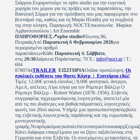
Σιάρρου.Ευχαριστούμε το opbo studio για την ευγενική
χορηγία του χώρου για τις πρόβες και τις παραστάσεις, την
Βασιλική Σύρμα για την πρόσβαση που μας παραχώρησε στο
βεστιάριό της, καθώς και τη Μαρία Ηλιάδη για τη συμβολή
της στην κίνηση. Παραγωγή: NOCTΕπικοινωνία: Μαρίκα
Αρβανιτοπούλου | Art Ensemble
ΠΛΗΡΟΦΟΡΙΕΣ📍opbo studio
Φίλωνος 86,
ΠειραιάςΑπό
Παρασκευή 6 Φεβρουαρίου 2026
για
περιορισμένο αριθμό
παραστάσεωνΚάθε
Παρασκευή
&
Σάββατο
,
στις
20:30
Διάρκεια Παράστασης: 70΄E.:
info@noct.gr
| T.:
694
8780744
TRAILER
ΕΙΣΙΤΗΡΙΑ
Online προπώληση:
Οι
σχολικές εκθέσεις του Φριτς Κόχερ | Εισιτήρια εδώ!
Τιμές: 12,00€ γενική είσοδος | 8,00€ φοιτητικό, άνεργοι,
ΑμεΑ, ατέλειες Λίγα λόγια για τον Ρόμπερτ Βάλζερ Ο
Ρόμπερτ Βάλζερ – Robert Walser (1878–1956), Ελβετός
συγγραφέας τηςγερμανόφωνης λογοτεχνίας, αποτελεί μία
από τις πιο ιδιαίτερες και βαθιάεπιδραστικές λογοτεχνικές
φωνές του 20ού αιώνα. Υπήρξε μια προσωπικότητασύμβολο
της ελβετικής λογοτεχνικής παράδοσης και της ευρωπαϊκής
μοντερνιστικής
γραφής.Νεαρόςακόμαεγκαταλείπειτοπατρικότουκαιαρχίζειμια
Κάνει διάφορα επαγγέλματα για να ζήσει ταξιδεύοντας στη
Γερμανία και στην Ελβετία. Οι συνεχόμενες μετακινήσεις, τα