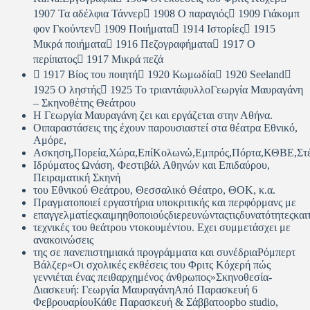
1907 Τα αδέλφια Τάννερ 1908 Ο παραγιός 1909 Γιάκομπ
φον Γκούντεν 1909 Ποιήματα 1914 Ιστορίες 1915
Μικρά ποιήματα 1916 Πεζογραφήματα 1917 Ο
περίπατος 1917 Μικρά πεζά
 1917 Βίος του ποιητή 1920 Κωμωδία 1920 Seeland
1925 Ο ληστής 1925 Το τριαντάφυλλοΓεωργία Μαυραγάνη
– Σκηνοθέτης Θεάτρου
Η Γεωργία Μαυραγάνη ζει και εργάζεται στην Αθήνα.
Οιπαραστάσεις της έχουν παρουσιαστεί στα θέατρα Εθνικό,
Αμόρε,
Ασκηση,Πορεία,Χώρα,ΕπίΚολωνώ,Εμπρός,Πόρτα,ΚΘΒΕ,Στέ
Ιδρύματος Ωνάση, Φεστιβάλ Αθηνών και Επιδαύρου,
Πειραματική Σκηνή
του Εθνικού Θεάτρου, Θεσσαλικό Θέατρο, ΘΟΚ, κ.α.
Πραγματοποιεί εργαστήρια υποκριτικής και περφόρμανς με
επαγγελματίεςκαιμηηθοποιούςδιερευνώνταςτιςδυνατότητεςκαιτ
τεχνικές του θεάτρου ντοκουμέντου. Εχει συμμετάσχει με
ανακοινώσεις
της σε πανεπιστημιακά προγράμματα και συνέδριαΡόμπερτ
Βάλζερ«Οι σχολικές εκθέσεις του Φριτς Κόχερή πώς
γεννιέται ένας πειθαρχημένος άνθρωπος»Σκηνοθεσία-
Διασκευή: Γεωργία ΜαυραγάνηΑπό Παρασκευή 6
ΦεβρουαρίουΚάθε Παρασκευή & Σάββατοopbo studio,