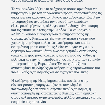
να δυσχεράνει το πλαίσιο θητειών στον στρατό.
Το νομοσχέδιο βάζει στο στόχαστρο όσους αρνούνται να
υπηρετήσουν με τον παραδοσιακό τρόπο, τροποποιώντας τις
δικλείδες και κάνοντας το πλαίσιο πιο ασφυκτικό. Επιπλέον,
το νομοσχέδιο ανατρέπει τον ορισμό των κατοίκων
εξωτερικού φέρνοντας αλλαγές που θα δυσχεράνει ακόμη
και τις επισκέψεις τους στην Ελλάδα. Το νομοσχέδιο
«Δένδια» αποτελεί νομοσχέδιο αυστηροποίησης της
στρατιωτικής θητείας, με εξοντωτικά μέτρα εκδικητικού
χαρακτήρα, μόνιμο καθεστώς επιτήρησης, και καμία
εναρμόνιση με τις συστάσεις διεθνών οργάνων για τον
σεβασμό των δικαιωμάτων των αντιρρησιών συνείδησης,
αλλά και μέρος μιας πολεμικής προετοιμασίας, καθώς η
ελληνική κυβέρνηση, πρόθυμη υποστηρίκτρια των εντολών
του ιερατείου της Ευρωπαϊκής Ένωσης, έτρεξε να
αντιστοιχίσει τις οδηγίες για υπέρογκους στρατιωτικούς και
πολεμικούς εξοπλισμούς και σε εγχώριες πολιτικές.
Η κυβέρνηση της Νέας Δημοκρατίας ποντάρει στην
εθνικοφροσύνη, παραγνωρίζοντας συνειδητά ότι
πατριωτισμός δεν είναι οι στρατιωτικοί εξοπλισμοί, η
αυστηροποίηση της στρατιωτικής θητείας, και η εμπλοκή
στους πολεμικούς ανταγωνισμούς, αλλά οι πολιτικές για την
ευημερία της κοινωνίας.