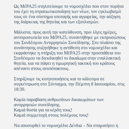
Ως ΜέΡΑ25 στηλιτεύουμε το νομοσχέδιο που στον πυρήνα
του έχει τη στρατιωτικοποίηση των νέων, τον εγκλωβισμό
τους σε ένα σύστημα υποταγής και αγγαρείας, την αύξηση
της διάρκειας της θητείας και των εξοπλισμών.
Μάλιστα, προς αυτή την κατεύθυνση, πριν λίγες ημέρες,
αντιπροσωπεία του ΜέΡΑ25, συναντήθηκε με εκπροσώπους
του Συνδέσμου Αντιρρησιών Συνείδησης. Στο πλαίσιο της
συνάντησης συζητήθηκε η αντίθεση στο νομοσχέδιο και
εκφράστηκε η στήριξη του ΜέΡΑ25 στην προσπάθεια του
Συνδέσμου να διεκδικηθεί το δικαίωμα στην εναλλακτική
θητεία, και να πάψει η τιμωρητική τακτική του κράτους
απέναντι στους ανυπότακτους.
Στηρίζουμε τις κινητοποιήσεις και το κάλεσμα σε
συγκέντρωση στο Σύνταγμα, την Πέμπτη 8 Ιανουαρίου, στις
18:30.
Καμία παραβίαση ανθρωπίνων δικαιωμάτων των
αντιρρησιών συνείδησης.
Καμιά θυσία για τα κέρδη τους!
Καμιά συμμετοχή στους πολέμους τους!
Να αποσυρθεί το νομοσχέδιο Δένδια – Να σταματήσει η