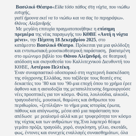
Βασιλικό Θέατρο
«Είδα τόσο πάθος στη νύχτα, που νιώθω
ευτυχής,
γιατί ήμουνα εκεί να το νιώσω και να σας το περιγράψω».
Θάνος Αλεξανδρής
Με μεγάλη επιτυχία πραγματοποιήθηκε η
επίσημη
πρεμιέρα
της νέας παραγωγής του
ΚΘΒΕ
«Αυτή η νύχτα
μένει»
, την
Πέμπτη 18 Δεκεμβρίου 2025
, στο
κατάμεστο
Βασιλικό Θέατρο
. Πρόκειται για μια φιλόδοξη
και εντυπωσιακή μουσικοθεατρική παράσταση, βασισμένη
στο ομώνυμο βιβλίο του
Θάνου Αλεξανδρή
, σε θεατρική
απόδοση και σκηνοθεσία του Καλλιτεχνικού Διευθυντή του
ΚΘΒΕ,
Αστέριου Πελτέκη
.
Έναν συναρπαστικό οδοιπορικό στη νυχτερινή διασκέδαση
της σύγχρονης Ελλάδας, που ταξίδεψε τους θεατές στις
δεκαετίες του ’80 και του ’90-μια εποχή όπου το χρήμα έρεε
άφθονο και η αισιοδοξία της μεταπολίτευσης δημιουργούσε
νέες προοπτικές για τον κόσμο. Φώτα, λουλούδια, αλκοόλ,
τραγουδιστές, μουσικοί, θαμώνες και άνθρωποι του
περιθωρίου, «ξετύλιξαν» το νήμα μιας ιστορίας έρωτα,
πάθους και απόγνωσης, μέσα από μια παράσταση που
απέδωσε με ρεαλισμό αλλά και με τρυφερότητα τον κόσμο
της νύχτας και των ανθρώπων της.Ένα λαμπερό θέαμα
γεμάτο πρόζα, τραγούδι, χορό, συγκίνηση, γέλιο, σκοτάδι,
φως, έντονες και συνεχείς εναλλαγές συναισθημάτων, όλα