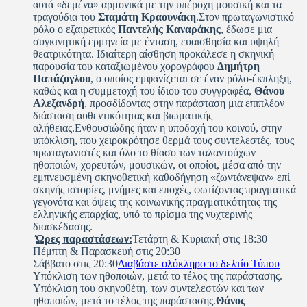
αυτά «δεμένα» αρμονικά με την υπέροχη μουσική και τα
τραγούδια του
Σταμάτη Κραουνάκη
.Στον πρωταγωνιστικό
ρόλο ο εξαιρετικός
Παντελής Καναράκης
, έδωσε μια
συγκινητική ερμηνεία με ένταση, ευαισθησία και υψηλή
θεατρικότητα. Ιδιαίτερη αίσθηση προκάλεσε η σκηνική
παρουσία του καταξιωμένου χορογράφου
Δημήτρη
Παπάζογλου
, ο οποίος εμφανίζεται σε έναν ρόλο-έκπληξη,
καθώς και η συμμετοχή του ίδιου του συγγραφέα,
Θάνου
Αλεξανδρή
, προσδίδοντας στην παράσταση μια επιπλέον
διάσταση αυθεντικότητας και βιωματικής
αλήθειας.Ενθουσιώδης ήταν η υποδοχή του κοινού, στην
υπόκλιση, που χειροκρότησε θερμά τους συντελεστές, τους
πρωταγωνιστές και όλο το θίασο των ταλαντούχων
ηθοποιών, χορευτών, μουσικών, οι οποίοι, μέσα από την
εμπνευσμένη σκηνοθετική καθοδήγηση «ζωντάνεψαν» επί
σκηνής ιστορίες, μνήμες και εποχές, φωτίζοντας πραγματικά
γεγονότα και όψεις της κοινωνικής πραγματικότητας της
ελληνικής επαρχίας, υπό το πρίσμα της νυχτερινής
διασκέδασης.
Ώρες παραστάσεων:
Τετάρτη & Κυριακή στις 18:30
Πέμπτη & Παρασκευή στις 20:30
Σάββατο στις 20:30
Διαβάστε ολόκληρο το δελτίο Τύπου
Υπόκλιση των ηθοποιών, μετά το τέλος της παράστασης.
Υπόκλιση του σκηνοθέτη, των συντελεστών και των
ηθοποιών, μετά το τέλος της παράστασης.
Θάνος