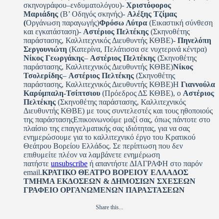
σκηνογράφου–ενδυματολόγου)-
Χριστόφορος
Μαριάδης
(Β’ Οδηγός σκηνής)-
Αλέξης Τζίμας
(
Οργάνωση παραγωγής)
Φρόσω Λύτρα
(Εικαστική σύνθεση
και εγκατάσταση)-
Αστέριος Πελτέκης
(Σκηνοθέτης
παράστασης, Καλλιτεχνικός Διευθυντής ΚΘΒΕ)-
Πηνελόπη
Σεργουνιώτη
(Κατερίνα, Πελάτισσα σε νυχτερινά κέντρα)
Νίκος Γεωργάκης
–
Αστέριος Πελτέκης
(Σκηνοθέτης
παράστασης, Καλλιτεχνικός Διευθυντής ΚΘΒΕ)
Νίκος
Τσολερίδης
–
Αστέριος Πελτέκης
(Σκηνοθέτης
παράστασης, Καλλιτεχνικός Διευθυντής ΚΘΒΕ)
Η
Γιαννούλα
Καρύμπαλη-Τσίπτσιου
(Πρόεδρος ΔΣ ΚΘΒΕ),
ο
Αστέριος
Πελτέκης
(Σκηνοθέτης παράστασης, Καλλιτεχνικός
Διευθυντής ΚΘΒΕ) με τους συντελεστές και τους ηθοποιούς
της παράστασης
Επικοινωνούμε μαζί σας, όπως πάντοτε στο
πλαίσιο της επαγγελματικής σας ιδιότητας, για να σας
ενημερώσουμε για το καλλιτεχνικό έργο του Κρατικού
Θεάτρου Βορείου Ελλάδος. Σε περίπτωση που δεν
επιθυμείτε πλέον να λαμβάνετε ενημέρωση
πατήστε
unsubscribe
ή απαντήστε ΔΙΑΓΡΑΦΗ στο παρόν
email.
ΚΡΑΤΙΚΟ ΘΕΑΤΡΟ ΒΟΡΕΙΟΥ ΕΛΛΑΔΟΣ
ΤΜΗΜΑ ΕΚΔΟΣΕΩΝ & ΔΗΜΟΣΙΩΝ ΣΧΕΣΕΩΝ
ΓΡΑΦΕΙΟ ΟΡΓΑΝΩΜΕΝΩΝ ΠΑΡΑΣΤΑΣΕΩΝ
Share this...