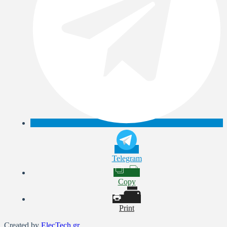
Telegram
Copy
Print
Created by
ElecTech.gr