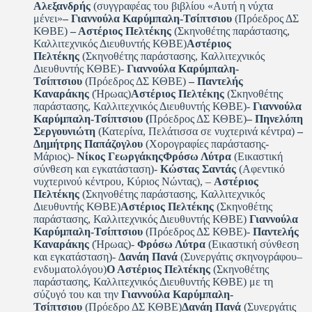
Αλεξανδρής
(συγγραφέας του βιβλίου «Αυτή η νύχτα
μένει»
–
Γιαννούλα Καρύμπαλη-Τσίπτσιου
(Πρόεδρος ΔΣ
ΚΘΒΕ)
– Αστέριος Πελτέκης
(Σκηνοθέτης παράστασης,
Καλλιτεχνικός Διευθυντής ΚΘΒΕ)
Αστέριος
Πελτέκης
(Σκηνοθέτης παράστασης, Καλλιτεχνικός
Διευθυντής ΚΘΒΕ)-
Γιαννούλα Καρύμπαλη-
Τσίπτσιου
(Πρόεδρος ΔΣ ΚΘΒΕ)
– Παντελής
Καναράκης
(Ήρωας)
Αστέριος Πελτέκης
(Σκηνοθέτης
παράστασης, Καλλιτεχνικός Διευθυντής ΚΘΒΕ)-
Γιαννούλα
Καρύμπαλη-Τσίπτσιου
(
Πρόεδρος ΔΣ ΚΘΒΕ)
–
Πηνελόπη
Σεργουνιώτη
(Κατερίνα, Πελάτισσα σε νυχτερινά κέντρα)
–
Δημήτρης Παπάζογλου
(Χορογραφίες παράστασης-
Μάριος)-
Νίκος Γεωργάκης
Φρόσω Λύτρα
(Εικαστική
σύνθεση και εγκατάσταση)-
Κώστας Σαντάς
(Αφεντικό
νυχτερινού κέντρου, Κύριος Νώντας), –
Αστέριος
Πελτέκης
(Σκηνοθέτης παράστασης, Καλλιτεχνικός
Διευθυντής ΚΘΒΕ)
Αστέριος Πελτέκης
(Σκηνοθέτης
παράστασης, Καλλιτεχνικός Διευθυντής ΚΘΒΕ)
Γιαννούλα
Καρύμπαλη-Τσίπτσιου
(Πρόεδρος ΔΣ ΚΘΒΕ)-
Παντελής
Καναράκης
(Ήρωας)-
Φρόσω Λύτρα
(Εικαστική σύνθεση
και εγκατάσταση)-
Δανάη Πανά
(Συνεργάτις σκηνογράφου–
ενδυματολόγου)
Ο Αστέριος Πελτέκης
(Σκηνοθέτης
παράστασης, Καλλιτεχνικός Διευθυντής ΚΘΒΕ) με τη
σύζυγό του και την
Γιαννούλα Καρύμπαλη-
Τσίπτσιου
(Πρόεδρο ΔΣ ΚΘΒΕ)
Δανάη Πανά
(Συνεργάτις