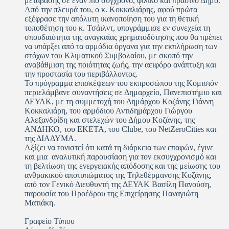
μετάβασης σε έναν πιο σύγχρονο, φιλικό και πράσινο Δήμο.
Από την πλευρά του, ο κ. Κοκκαλιάρης, αφού πρώτα
εξέφρασε την απόλυτη ικανοποίηση του για τη θετική
τοποθέτηση του κ. Τσάιλντ, υπογράμμισε εν συνεχεία τη
σπουδαιότητα της αναγκαίας χρηματοδότησης που θα πρέπει
να υπάρξει από τα αρμόδια όργανα για την εκπλήρωση των
στόχων του Κλιματικού Συμβολαίου, με σκοπό την
αναβάθμιση της ποιότητας ζωής, την αειφόρο ανάπτυξη και
την προστασία του περιβάλλοντος.
Το πρόγραμμα επισκέψεων του εκπροσώπου της Κομισιόν
περιελάμβανε συναντήσεις σε Δημαρχείο, Πανεπιστήμιο και
ΔΕΥΑΚ, με τη συμμετοχή του Δημάρχου Κοζάνης Γιάννη
Κοκκαλιάρη, του αρμόδιου Αντιδημάρχου Γιώργου
Αλεξανδρίδη και στελεχών του Δήμου Κοζάνης, της
ΑΝΔΗΚΟ, του ΕΚΕΤΑ, του Clube, του NetZeroCities και
της ΔΙΑΔΥΜΑ.
Αξίζει να τονιστεί ότι κατά τη διάρκεια των επαφών, έγινε
και μια αναλυτική παρουσίαση για τον εκσυγχρονισμό και
τη βελτίωση της ενεργειακής απόδοσης και της μείωσης του
ανθρακικού αποτυπώματος της Τηλεθέρμανσης Κοζάνης,
από τον Γενικό Διευθυντή της ΔΕΥΑΚ Βασίλη Πανούση,
παρουσία του Προέδρου της Επιχείρησης Παναγιώτη
Ματιάκη.
Γραφείο Τύπου