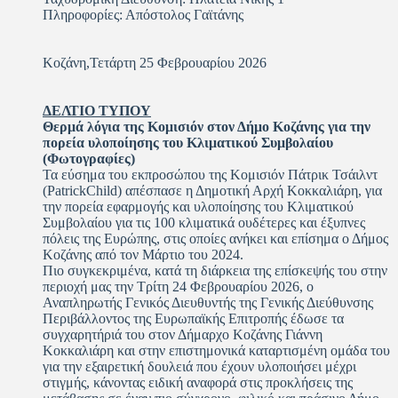
Πληροφορίες: Απόστολος Γαϊτάνης
Κοζάνη,Τετάρτη 25 Φεβρουαρίου 2026
ΔΕΛΤΙΟ ΤΥΠΟΥ
Θερμά λόγια της Κομισιόν στον Δήμο Κοζάνης για την
πορεία υλοποίησης του Κλιματικού Συμβολαίου
(Φωτογραφίες)
Τα εύσημα του εκπροσώπου της Κομισιόν Πάτρικ Τσάιλντ
(PatrickChild) απέσπασε η Δημοτική Αρχή Κοκκαλιάρη, για
την πορεία εφαρμογής και υλοποίησης του Κλιματικού
Συμβολαίου για τις 100 κλιματικά ουδέτερες και έξυπνες
πόλεις της Ευρώπης, στις οποίες ανήκει και επίσημα ο Δήμος
Κοζάνης από τον Μάρτιο του 2024.
Πιο συγκεκριμένα, κατά τη διάρκεια της επίσκεψής του στην
περιοχή μας την Τρίτη 24 Φεβρουαρίου 2026, ο
Αναπληρωτής Γενικός Διευθυντής της Γενικής Διεύθυνσης
Περιβάλλοντος της Ευρωπαϊκής Επιτροπής έδωσε τα
συγχαρητήριά του στον Δήμαρχο Κοζάνης Γιάννη
Κοκκαλιάρη και στην επιστημονικά καταρτισμένη ομάδα του
για την εξαιρετική δουλειά που έχουν υλοποιήσει μέχρι
στιγμής, κάνοντας ειδική αναφορά στις προκλήσεις της