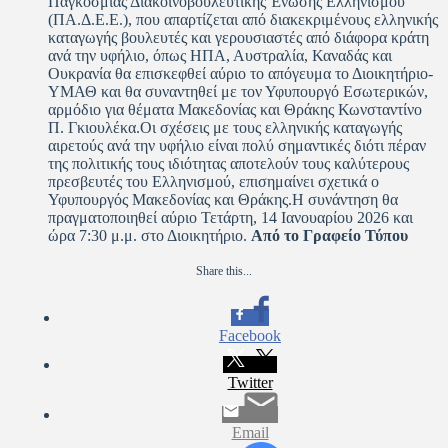
Παγκόσμιας Διακοινοβουλευτικής Ένωσης Ελληνισμού
(ΠΑ.Δ.Ε.Ε.), που απαρτίζεται από διακεκριμένους ελληνικής
καταγωγής βουλευτές και γερουσιαστές από διάφορα κράτη
ανά την υφήλιο, όπως ΗΠΑ, Αυστραλία, Καναδάς και
Ουκρανία θα επισκεφθεί αύριο το απόγευμα το Διοικητήριο-
ΥΜΑΘ και θα συναντηθεί με τον Υφυπουργό Εσωτερικών,
αρμόδιο για θέματα Μακεδονίας και Θράκης Κωνσταντίνο
Π. Γκιουλέκα.Οι σχέσεις με τους ελληνικής καταγωγής
αιρετούς ανά την υφήλιο είναι πολύ σημαντικές διότι πέραν
της πολιτικής τους ιδιότητας αποτελούν τους καλύτερους
πρεσβευτές του Ελληνισμού, επισημαίνει σχετικά ο
Υφυπουργός Μακεδονίας και Θράκης.Η συνάντηση θα
πραγματοποιηθεί αύριο Τετάρτη, 14 Ιανουαρίου 2026 και
ώρα 7:30 μ.μ. στο Διοικητήριο.
Από το Γραφείο Τύπου
Share this...
Facebook
Twitter
Email