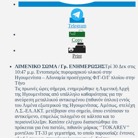
Telegram
Copy
Print
ΛΙΜΕΝΙΚΟ ΣΩΜΑ / Γρ. ΕΝΗΜΕΡΩΣΗΣ
Τρί 30 Δεκ στις
10:47 μ.μ. Εντοπισμός πυρομαχικού υλικού στην
Ηγουμενίτσα – Αδυναμία προσέγγισης Φ/Γ-Ο/Γ πλοίου στην
Τήνο
Τις πρωινές ώρες σήμερα, ενημερώθηκε η Λιμενική Αρχή
της Ηγουμενίτσας από υπάλληλο καθαριότητας για την
ανεύρεση μεταλλικού αντικειμένου (πιθανόν όπλου) εντός
του Λιμένα εξωτερικού της Ηγουμενίτσας. Αμέσως, στελέχη
Λ.Σ.-ΕΛ.ΑΚΤ. μετέβησαν στο σημείο, όπου εντόπισαν το
αντικείμενο, επιμελώς τυλιγμένο σε κάλτσα και το
περισυνέλλεξαν. Κατόπιν ελέγχου διαπιστώθηκε ότι
πρόκειται για ένα πιστόλι, πιθανόν μάρκας ‘’TOKAREV’’
μοντέλου ΤΤ-33 με γεμιστήρα, το οποίο παρουσίαζε έντονες