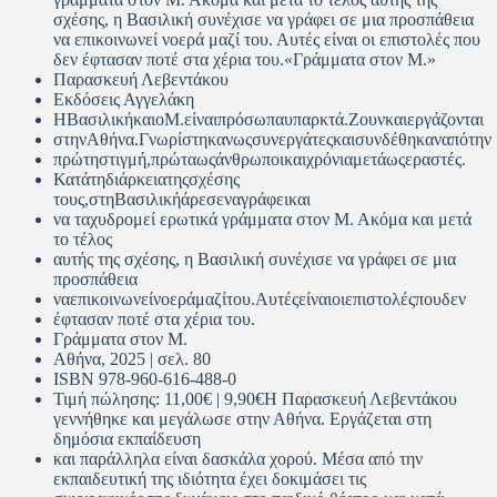
σχέσης, η Βασιλική συνέχισε να γράφει σε μια προσπάθεια
να επικοινωνεί νοερά μαζί του. Αυτές είναι οι επιστολές που
δεν έφτασαν ποτέ στα χέρια του.«Γράμματα στον Μ.»
Παρασκευή Λεβεντάκου
Εκδόσεις Αγγελάκη
ΗΒασιλικήκαιοΜ.είναιπρόσωπαυπαρκτά.Ζουνκαιεργάζονται
στηνΑθήνα.Γνωρίστηκανωςσυνεργάτεςκαισυνδέθηκαναπότην
πρώτηστιγμή,πρώταωςάνθρωποικαιχρόνιαμετάωςεραστές.
Κατάτηδιάρκειατηςσχέσης
τους,στηΒασιλικήάρεσεναγράφεικαι
να ταχυδρομεί ερωτικά γράμματα στον Μ. Ακόμα και μετά
το τέλος
αυτής της σχέσης, η Βασιλική συνέχισε να γράφει σε μια
προσπάθεια
ναεπικοινωνείνοεράμαζίτου.Αυτέςείναιοιεπιστολέςπουδεν
έφτασαν ποτέ στα χέρια του.
Γράμματα στον Μ.
Αθήνα, 2025 | σελ. 80
ISBN 978-960-616-488-0
Τιμή πώλησης: 11,00€ | 9,90€Η Παρασκευή Λεβεντάκου
γεννήθηκε και μεγάλωσε στην Αθήνα. Εργάζεται στη
δημόσια εκπαίδευση
και παράλληλα είναι δασκάλα χορού. Μέσα από την
εκπαιδευτική της ιδιότητα έχει δοκιμάσει τις