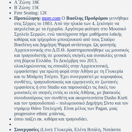
Α΄Ζώνη: 18€
Β΄Ζώνη: 15€
Free Seating: 12€
Προπώληση:
more.com
Ο
Βασίλης Προδρόμου
γεννήθηκε
στις Σέρρες το 1983. Από την ηλικία των 4, ξεκίνησε να
ασχολείται με τα έγχορδα. Αργότερα φοίτησε στο Μουσικό
Σχολείο Σερρών, ενώ ταυτόχρονα πήρε μαθήματα λαϊκής
κιθάρας και τρίχορδου μπουζουκιού από τους Σταύρο
Βασδέκη και Δημήτρη Ψαρρά αντίστοιχα. Ως φοιτητής
Αρχιτεκτονικής στο Δ.Π.Θ. δραστηριοποιήθηκε ως μουσικός
και τραγουδιστής σε μουσικές σκηνές και συναυλίες γενικά
στη βόρεια Ελλάδα. Το Δεκέμβρη του 2013,
ολοκληρώνοντας τις σπουδές στην Αρχιτεκτονική,
εμφανίστηκε για πρώτη φορά στην Αθήνα με τη Γλυκερία
και το Μπάμπη Τσέρτο. Έχει συνεργαστεί με κορυφαίους
συνθέτες, τραγουδοποιούς και ερμηνευτές σε ζωντανές
εμφανίσεις ή στο Studio και παρουσιάζει τις δικές του
μουσικές σε σκηνές εντός κι εκτός Αθήνας, με βασικούς
συνοδοιπόρους τον συνθέτη και ακορντεονίστα Dasho Kurti
και τον τραγουδοποιό – πολυμουσικό Δημήτρη Σίντο και τον
ντράμερ Θάνο Τσελεμπή. Είναι μέλος των Pagan, μιας
progressive ethnic μπάντας,
όπου παίζει ακ. κιθάρα και τραγουδάει.
Συνεργασίες
(Live): Γλυκερία, Ελένη Βιτάλη, Νατάσσα