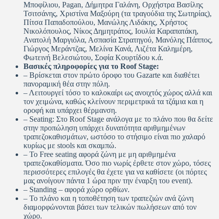
Μποφίλιου, Pagan, Δήμητρα Γαλάνη, Ορχήστρα Βασίλης
Τσιτσάνης, Χριστίνα Μαξούρη (τα τραγούδια της Σωτηρίας),
Πίτσα Παπαδοπούλου, Μανώλης Λιδάκης, Χρήστος
Νικολόπουλος, Νίκος Δημητράτος, Ιουλία Καραπατάκη,
Ανατολή Μαργιόλα, Ασπασία Στρατηγού, Μανόλης Πάππος,
Γιώργος Μεράντζας, Μελίνα Κανά, Λιζέτα Καλημέρη,
Φωτεινή Βελεσιώτου, Σοφία Κουρτίδου κ.ά.
Βασικές πληροφορίες για το Roof Stage:
– Βρίσκεται στον πρώτο όροφο του Gazarte και διαθέτει
πανοραμική θέα στην πόλη.
– Λειτουργεί τόσο το καλοκαίρι ως ανοιχτός χώρος αλλά και
τον χειμώνα, καθώς κλείνουν περιμετρικά τα τζάμια και η
οροφή και υπάρχει θέρμανση.
– Seating: Στο Roof Stage ανάλογα με το πλάνο που θα δείτε
στην προπώληση υπάρχει δυνατότητα αριθμημένων
τραπεζοκαθισμάτων, ωστόσο το στήσιμο είναι πιο χαλαρό
κυρίως με stools και σκαμπώ.
– Το Free seating αφορά ζώνη με μη αριθμημένα
τραπεζοκαθίσματα. Όσο πιο νωρίς έρθετε στον χώρο, τόσες
περισσότερες επιλογές θα έχετε για να καθίσετε (οι πόρτες
μας ανοίγουν πάντα 1 ώρα πριν την έναρξη του event).
– Standing – αφορά χώρο ορθίων.
– Το πλάνο και η τοποθέτηση των τραπεζιών ανά ζώνη
διαμορφώνονται βάσει των τελικών πωλήσεων από τον
χώρο.