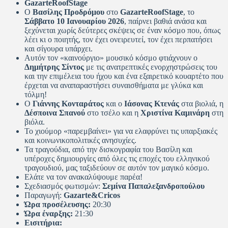
GazarteRoofStage
Ο
Βασίλης Προδρόμου
στο
GazarteRoofStage
, το
Σάββατο 10 Ιανουαρίου 2026
, παίρνει βαθιά ανάσα και
ξεχύνεται χωρίς δεύτερες σκέψεις σε έναν κόσμο που, όπως
λέει κι ο ποιητής, τον έχει ονειρευτεί, τον έχει περπατήσει
και σίγουρα υπάρχει.
Αυτόν τον «καινούργιο» μουσικό κόσμο φτιάχνουν ο
Δημήτρης Σίντος
με τις ανατρεπτικές ενορχηστρώσεις του
και την επιμέλεια του ήχου και ένα εξαιρετικό κουαρτέτο που
έρχεται να αναπαραστήσει συναισθήματα με γλύκα και
τόλμη!
Ο
Γιάννης Κονταράτος
και ο
Ιάσονας Κτενάς
στα βιολιά, η
Δέσποινα Σπανού
στο τσέλο και η
Χριστίνα Καμινάρη
στη
βιόλα.
Το χιούμορ «παρεμβαίνει» για να ελαφρύνει τις υπαρξιακές
και κοινωνικοπολιτικές ανησυχίες.
Τα τραγούδια, από την δισκογραφία του Βασίλη και
υπέροχες δημιουργίες από όλες τις εποχές του ελληνικού
τραγουδιού, μας ταξιδεύουν σε αυτόν τον μαγικό κόσμο.
Ελάτε να τον ανακαλύψουμε παρέα!
Σχεδιασμός φωτισμών:
Σεμίνα Παπαλεξανδροπούλου
Παραγωγή:
Gazarte
&
Cricos
Ώρα προσέλευσης:
20:30
Ώρα έναρξης:
21:30
Εισιτήρια: