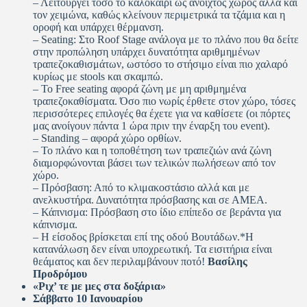
– Λειτουργεί τόσο το καλοκαίρι ως ανοιχτός χώρος αλλά και
τον χειμώνα, καθώς κλείνουν περιμετρικά τα τζάμια και η
οροφή και υπάρχει θέρμανση.
– Seating: Στο Roof Stage ανάλογα με το πλάνο που θα δείτε
στην προπώληση υπάρχει δυνατότητα αριθμημένων
τραπεζοκαθισμάτων, ωστόσο το στήσιμο είναι πιο χαλαρό
κυρίως με stools και σκαμπώ.
– Το Free seating αφορά ζώνη με μη αριθμημένα
τραπεζοκαθίσματα. Όσο πιο νωρίς έρθετε στον χώρο, τόσες
περισσότερες επιλογές θα έχετε για να καθίσετε (οι πόρτες
μας ανοίγουν πάντα 1 ώρα πριν την έναρξη του event).
– Standing – αφορά χώρο ορθίων.
– Το πλάνο και η τοποθέτηση των τραπεζιών ανά ζώνη
διαμορφώνονται βάσει των τελικών πωλήσεων από τον
χώρο.
– Πρόσβαση: Από το κλιμακοστάσιο αλλά και με
ανελκυστήρα. Δυνατότητα πρόσβασης και σε ΑΜΕΑ.
– Κάπνισμα: Πρόσβαση στο ίδιο επίπεδο σε βεράντα για
κάπνισμα.
– Η είσοδος βρίσκεται επί της οδού Βουτάδων.*H
κατανάλωση δεν είναι υποχρεωτική. Τα εισιτήρια είναι
θεάματος και δεν περιλαμβάνουν ποτό!
Βασίλης
Προδρόμου
«
Ριχ’ τε με μες στα δοξάρια
»
Σάββατο 10 Ιανουαρίου