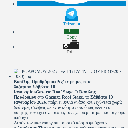
Telegram
Copy
Print
Βασίλης Προδρόμου«Ριχ’ τε με μες στα
δοξάρια» Σάββατο 10
ΙανουαρίουGazarte Roof Stage
Ο
Βασίλης
Προδρόμου
στο
Gazarte Roof Stage
, το
Σάββατο 10
Ιανουαρίου 2026
, παίρνει βαθιά ανάσα και ξεχύνεται χωρίς
δεύτερες σκέψεις σε έναν κόσμο που, όπως λέει κι ο
ποιητής, τον έχει ονειρευτεί, τον έχει περπατήσει και σίγουρα
υπάρχει.
Αυτόν τον «καινούργιο» μουσικό κόσμο φτιάχνουν
ο
Δημήτρης Σίντος
με τις ανατρεπτικές ενορχηστρώσεις του