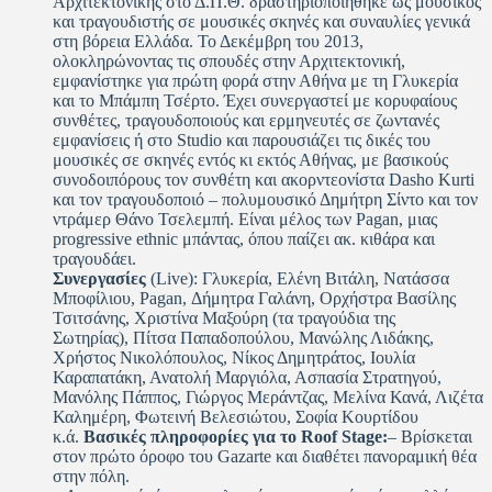
Αρχιτεκτονικής στο Δ.Π.Θ. δραστηριοποιήθηκε ως μουσικός
και τραγουδιστής σε μουσικές σκηνές και συναυλίες γενικά
στη βόρεια Ελλάδα. Το Δεκέμβρη του 2013,
ολοκληρώνοντας τις σπουδές στην Αρχιτεκτονική,
εμφανίστηκε για πρώτη φορά στην Αθήνα με τη Γλυκερία
και το Μπάμπη Τσέρτο. Έχει συνεργαστεί με κορυφαίους
συνθέτες, τραγουδοποιούς και ερμηνευτές σε ζωντανές
εμφανίσεις ή στο Studio και παρουσιάζει τις δικές του
μουσικές σε σκηνές εντός κι εκτός Αθήνας, με βασικούς
συνοδοιπόρους τον συνθέτη και ακορντεονίστα Dasho Kurti
και τον τραγουδοποιό – πολυμουσικό Δημήτρη Σίντο και τον
ντράμερ Θάνο Τσελεμπή. Είναι μέλος των Pagan, μιας
progressive ethnic μπάντας, όπου παίζει ακ. κιθάρα και
τραγουδάει.
Συνεργασίες
(Live): Γλυκερία, Ελένη Βιτάλη, Νατάσσα
Μποφίλιου, Pagan, Δήμητρα Γαλάνη, Ορχήστρα Βασίλης
Τσιτσάνης, Χριστίνα Μαξούρη (τα τραγούδια της
Σωτηρίας), Πίτσα Παπαδοπούλου, Μανώλης Λιδάκης,
Χρήστος Νικολόπουλος, Νίκος Δημητράτος, Ιουλία
Καραπατάκη, Ανατολή Μαργιόλα, Ασπασία Στρατηγού,
Μανόλης Πάππος, Γιώργος Μεράντζας, Μελίνα Κανά, Λιζέτα
Καλημέρη, Φωτεινή Βελεσιώτου, Σοφία Κουρτίδου
κ.ά.
Βασικές πληροφορίες για το Roof Stage:
– Βρίσκεται
στον πρώτο όροφο του Gazarte και διαθέτει πανοραμική θέα
στην πόλη.