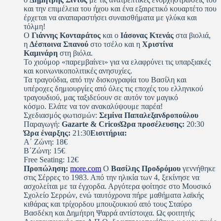
και την επιμέλεια του ήχου και ένα εξαιρετικό κουαρτέτο που
έρχεται να αναπαραστήσει συναισθήματα με γλύκα και
τόλμη!
Ο
Γιάννης Κονταράτος
και ο
Ιάσονας Κτενάς
στα βιολιά,
η
Δέσποινα Σπανού
στο τσέλο και η
Χριστίνα
Καμινάρη
στη βιόλα.
Το χιούμορ «παρεμβαίνει» για να ελαφρύνει τις υπαρξιακές
και κοινωνικοπολιτικές ανησυχίες.
Τα τραγούδια, από την δισκογραφία του Βασίλη και
υπέροχες δημιουργίες από όλες τις εποχές του ελληνικού
τραγουδιού, μας ταξιδεύουν σε αυτόν τον μαγικό
κόσμο. Ελάτε να τον ανακαλύψουμε παρέα!
Σχεδιασμός φωτισμών:
Σεμίνα Παπαλεξανδροπούλου
Παραγωγή:
Gazarte & CricosΏρα προσέλευσης:
20:30
Ώρα έναρξης:
21:30
Εισιτήρια:
Α΄ Ζώνη: 18€
Β΄Ζώνη: 15€
Free Seating: 12€
Προπώληση:
more.com
Ο
Βασίλης Προδρόμου
γεννήθηκε
στις Σέρρες το 1983. Από την ηλικία των 4, ξεκίνησε να
ασχολείται με τα έγχορδα. Αργότερα φοίτησε στο Μουσικό
Σχολείο Σερρών, ενώ ταυτόχρονα πήρε μαθήματα λαϊκής
κιθάρας και τρίχορδου μπουζουκιού από τους Σταύρο
Βασδέκη και Δημήτρη Ψαρρά αντίστοιχα. Ως φοιτητής