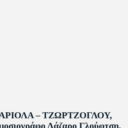
ΙΑ ΜΑΡΙΟΛΑ – ΤΖΩΡΤΖΟΓΛΟΥ,
οσιογράφο Λάζαρο Γλούφτση,