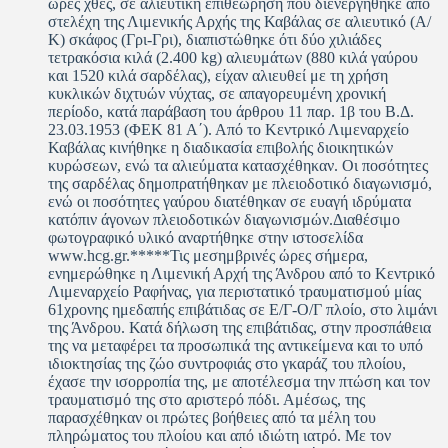
ώρες χθες, σε αλιευτική επιθεώρηση που διενεργήθηκε από
στελέχη της Λιμενικής Αρχής της Καβάλας σε αλιευτικό (Α/
Κ) σκάφος (Γρι-Γρι), διαπιστώθηκε ότι δύο χιλιάδες
τετρακόσια κιλά (2.400 kg) αλιευμάτων (880 κιλά γαύρου
και 1520 κιλά σαρδέλας), είχαν αλιευθεί με τη χρήση
κυκλικών διχτυών νύχτας, σε απαγορευμένη χρονική
περίοδο, κατά παράβαση του άρθρου 11 παρ. 1β του Β.Δ.
23.03.1953 (ΦΕΚ 81 Α΄). Από το Κεντρικό Λιμεναρχείο
Καβάλας κινήθηκε η διαδικασία επιβολής διοικητικών
κυρώσεων, ενώ τα αλιεύματα κατασχέθηκαν. Οι ποσότητες
της σαρδέλας δημοπρατήθηκαν με πλειοδοτικό διαγωνισμό,
ενώ οι ποσότητες γαύρου διατέθηκαν σε ευαγή ιδρύματα
κατόπιν άγονων πλειοδοτικών διαγωνισμών.Διαθέσιμο
φωτογραφικό υλικό αναρτήθηκε στην ιστοσελίδα
www.hcg.gr.*****Τις μεσημβρινές ώρες σήμερα,
ενημερώθηκε η Λιμενική Αρχή της Άνδρου από το Κεντρικό
Λιμεναρχείο Ραφήνας, για περιστατικό τραυματισμού μίας
61χρονης ημεδαπής επιβάτιδας σε Ε/Γ-Ο/Γ πλοίο, στο λιμάνι
της Άνδρου. Κατά δήλωση της επιβάτιδας, στην προσπάθεια
της να μεταφέρει τα προσωπικά της αντικείμενα και το υπό
ιδιοκτησίας της ζώο συντροφιάς στο γκαράζ του πλοίου,
έχασε την ισορροπία της, με αποτέλεσμα την πτώση και τον
τραυματισμό της στο αριστερό πόδι. Αμέσως, της
παρασχέθηκαν οι πρώτες βοήθειες από τα μέλη του
πληρώματος του πλοίου και από ιδιώτη ιατρό. Με τον