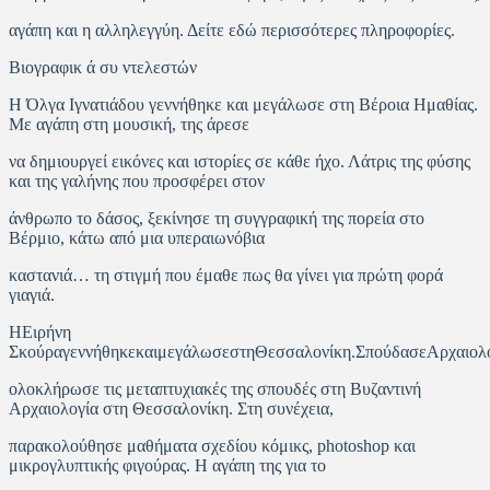
αγάπη και η αλληλεγγύη. Δείτε εδώ περισσότερες πληροφορίες.
Βιογραφικ ά συ ντελεστών
Η Όλγα Ιγνατιάδου γεννήθηκε και μεγάλωσε στη Βέροια Ημαθίας.
Με αγάπη στη μουσική, της άρεσε
να δημιουργεί εικόνες και ιστορίες σε κάθε ήχο. Λάτρις της φύσης
και της γαλήνης που προσφέρει στον
άνθρωπο το δάσος, ξεκίνησε τη συγγραφική της πορεία στο
Βέρμιο, κάτω από μια υπεραιωνόβια
καστανιά… τη στιγμή που έμαθε πως θα γίνει για πρώτη φορά
γιαγιά.
ΗΕιρήνη
ΣκούραγεννήθηκεκαιμεγάλωσεστηΘεσσαλονίκη.ΣπούδασεΑρχαιολ
ολοκλήρωσε τις μεταπτυχιακές της σπουδές στη Βυζαντινή
Αρχαιολογία στη Θεσσαλονίκη. Στη συνέχεια,
παρακολούθησε μαθήματα σχεδίου κόμικς, photoshop και
μικρογλυπτικής φιγούρας. Η αγάπη της για το