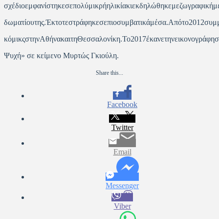
σχέδιοεμφανίστηκεσεπολύμικρήηλικίακιεκδηλώθηκεμεζωγραφικήμε
δωματίουτης.Έκτοτεστράφηκεσεπιοσυμβατικάμέσα.Απότο2012συμμ
κόμικςστηνΑθήνακαιτηΘεσσαλονίκη.Το2017έκανετηνεικονογράφησ
Ψυχή» σε κείμενο Μυρτώς Γκιούλη.
Share this...
Facebook
Twitter
Email
Messenger
Viber