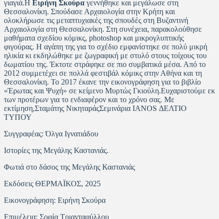
γιαγιά.Η
Ειρήνη Σκούρα
γεννήθηκε και μεγάλωσε στη
Θεσσαλονίκη. Σπούδασε Αρχαιολογία στην Κρήτη και
ολοκλήρωσε τις μεταπτυχιακές της σπουδές στη Βυζαντινή
Αρχαιολογία στη Θεσσαλονίκη. Στη συνέχεια, παρακολούθησε
μαθήματα σχεδίου κόμικς, photoshop και μικρογλυπτικής
φιγούρας. Η αγάπη της για το σχέδιο εμφανίστηκε σε πολύ μικρή
ηλικία κι εκδηλώθηκε με ζωγραφική με στυλό στους τοίχους του
δωματίου της. Έκτοτε στράφηκε σε πιο συμβατικά μέσα. Από το
2012 συμμετέχει σε πολλά φεστιβάλ κόμικς στην Αθήνα και τη
Θεσσαλονίκη. Το 2017 έκανε την εικονογράφηση για το βιβλίο
«Έρωτας και Ψυχή» σε κείμενο Μυρτώς Γκιούλη.Ευχαριστούμε εκ
των προτέρων για το ενδιαφέρον και το χρόνο σας. Με
εκτίμηση,Σταμάτης ΝικηταράςΣεμινάρια IANOS ΔΕΛΤΙΟ
ΤΥΠΟΥ
Συγγραφέας: Όλγα Ιγνατιάδου
Ιστορίες της Μεγάλης Καστανιάς.
Φωτιά στο δάσος της Μεγάλης Καστανιάς
Εκδόσεις ΘΕΡΜΑΪΚΟΣ, 2025
Εικονογράφηση: Ειρήνη Σκούρα
Επιμέλεια: Σοφία Τριανταφύλλου