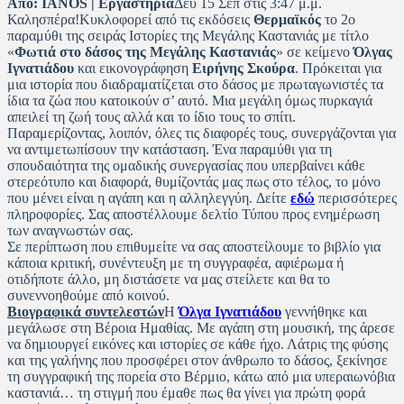
Από:
IANOS | Εργαστήρια
Δευ 15 Σεπ στις 3:47 μ.μ.
Καλησπέρα!Κυκλοφορεί από τις εκδόσεις
Θερμαϊκός
το 2ο
παραμύθι της σειράς Ιστορίες της Μεγάλης Καστανιάς με τίτλο
«
Φωτιά στο δάσος της Μεγάλης Καστανιάς
» σε κείμενο
Όλγας
Ιγνατιάδου
και εικονογράφηση
Ειρήνης Σκούρα
. Πρόκειται για
μια ιστορία που διαδραματίζεται στο δάσος με πρωταγωνιστές τα
ίδια τα ζώα που κατοικούν σ’ αυτό. Μια μεγάλη όμως πυρκαγιά
απειλεί τη ζωή τους αλλά και το ίδιο τους το σπίτι.
Παραμερίζοντας, λοιπόν, όλες τις διαφορές τους, συνεργάζονται για
να αντιμετωπίσουν την κατάσταση. Ένα παραμύθι για τη
σπουδαιότητα της ομαδικής συνεργασίας που υπερβαίνει κάθε
στερεότυπο και διαφορά, θυμίζοντάς μας πως στο τέλος, το μόνο
που μένει είναι η αγάπη και η αλληλεγγύη. Δείτε
εδώ
περισσότερες
πληροφορίες. Σας αποστέλλουμε δελτίο Τύπου προς ενημέρωση
των αναγνωστών σας.
Σε περίπτωση που επιθυμείτε να σας αποστείλουμε το βιβλίο για
κάποια κριτική, συνέντευξη με τη συγγραφέα, αφιέρωμα ή
οτιδήποτε άλλο, μη διστάσετε να μας στείλετε και θα το
συνεννοηθούμε από κοινού.
Βιογραφικά συντελεστών
Η
Όλγα Ιγνατιάδου
γεννήθηκε και
μεγάλωσε στη Βέροια Ημαθίας. Με αγάπη στη μουσική, της άρεσε
να δημιουργεί εικόνες και ιστορίες σε κάθε ήχο. Λάτρις της φύσης
και της γαλήνης που προσφέρει στον άνθρωπο το δάσος, ξεκίνησε
τη συγγραφική της πορεία στο Βέρμιο, κάτω από μια υπεραιωνόβια
καστανιά… τη στιγμή που έμαθε πως θα γίνει για πρώτη φορά