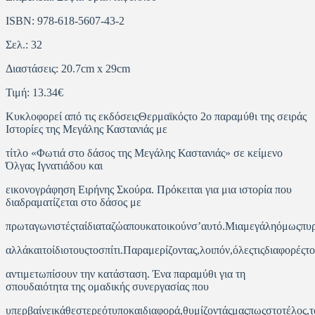
ISBN: 978-618-5607-43-2
Σελ.: 32
Διαστάσεις: 20.7cm x 29cm
Τιμή: 13.34€
Κυκλοφορεί από τις εκδόσειςΘερμαϊκόςτο 2ο παραμύθι της σειράς
Ιστορίες της Μεγάλης Καστανιάς με
τίτλο «Φωτιά στο δάσος της Μεγάλης Καστανιάς» σε κείμενο
Όλγας Ιγνατιάδου και
εικονογράφηση Ειρήνης Σκούρα. Πρόκειται για μια ιστορία που
διαδραματίζεται στο δάσος με
πρωταγωνιστέςταίδιαταζώαπουκατοικούνσ’αυτό.Μιαμεγάληόμωςπυρ
αλλάκαιτοίδιοτουςτοσπίτι.Παραμερίζοντας,λοιπόν,όλεςτιςδιαφορέςτ
αντιμετωπίσουν την κατάσταση. Ένα παραμύθι για τη
σπουδαιότητα της ομαδικής συνεργασίας που
υπερβαίνεικάθεστερεότυποκαιδιαφορά,θυμίζοντάςμαςπωςστοτέλος,τ