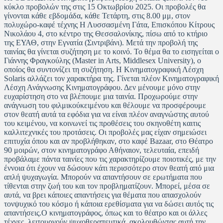
κύκλο προβολών της στις 15 Οκτωβρίου 2025. Οι προβολές θα
γίνονται κάθε εβδομάδα, κάθε Τετάρτη, στις 8.00 μμ, στον
πολυχώρο-καφέ τέχνης Η Λυσσασμένη Γάτα, Επισκόπου Κίτρους
Νικολάου 4, στο κέντρο της Θεσσαλονίκης, πίσω από το κτήριο
της ΕΥΑΘ, στην Εγνατία (Σιντριβάνι). Μετά την προβολή της
ταινίας θα γίνεται συζήτηση με το κοινό. Το θέμα θα το εισηγείται ο
Γιάννης Φραγκούλης (Master in Arts, Middlesex University), ο
οποίος θα συντονίζει τη συζήτηση. Η Κινηματογραφική Λέσχη
Solaris αλλάζει τον χαρακτήρα της. Γίνεται πλέον Κινηματογραφική
Λέσχη Ανάγνωσης Κινηματογράφου. Δεν μένουμε μόνο στην
ευχαρίστηση στο να βλέπουμε μια ταινία. Προχωρούμε στην
ανάγνωση του φιλμικούκειμένου και θέλουμε να προσφέρουμε
στον θεατή αυτά τα εφόδια για να είναι πλέον αναγνώστης αυτού
του κειμένου, να κοινωνεί τις προθέσεις του σκηνοθέτη καιτις
καλλιτεχνικές του προτάσεις. Οι προβολές μας είχαν σημειώσει
επιτυχία όπου και αν προβλήθηκαν, στο καφέ Bazaar, στο Θέατρο
90 μοιρών, στον κινηματογράφο Αθήναιον, τελευταία, επειδή
προβάλαμε πάντα ταινίες που τις χαρακτηρίζουμε ποιοτικές, με την
έννοια ότι έχουν να δώσουν κάτι περισσότερο στον θεατή από μια
απλή ψυχαγωγία. Μπορούν να απαντήσουν σε ερωτήματα που
τίθενται στην ζωή του και τον προβληματίζουν. Μπορεί, μέσα σε
αυτά, να βρει κάποιες απαντήσεις για θέματα που απασχολούν
τονψυχικό του κόσμο ή κάποια ερεθίσματα για να δώσει αυτός τις
απαντήσεις.Ο κινηματογράφος, όπως και το θέατρο και οι άλλες
τέχνες, λειτουργούν ψυχοθεραπευτικά, ακολουθώντας αυτή την