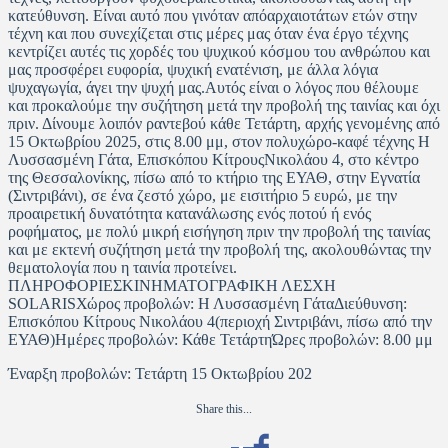
κατεύθυνση. Είναι αυτό που γινόταν απόαρχαιοτάτων ετών στην
τέχνη και που συνεχίζεται στις μέρες μας όταν ένα έργο τέχνης
κεντρίζει αυτές τις χορδές του ψυχικού κόσμου του ανθρώπου και
μας προσφέρει ευφορία, ψυχική ενατένιση, με άλλα λόγια
ψυχαγωγία, άγει την ψυχή μας.Αυτός είναι ο λόγος που θέλουμε
και προκαλούμε την συζήτηση μετά την προβολή της ταινίας και όχι
πριν. Δίνουμε λοιπόν ραντεβού κάθε Τετάρτη, αρχής γενομένης από
15 Οκτωβρίου 2025, στις 8.00 μμ, στον πολυχώρο-καφέ τέχνης Η
Λυσσασμένη Γάτα, Επισκόπου ΚίτρουςΝικολάου 4, στο κέντρο
της Θεσσαλονίκης, πίσω από το κτήριο της ΕΥΑΘ, στην Εγνατία
(Σιντριβάνι), σε ένα ζεστό χώρο, με εισιτήριο 5 ευρώ, με την
προαιρετική δυνατότητα κατανάλωσης ενός ποτού ή ενός
ροφήματος, με πολύ μικρή εισήγηση πριν την προβολή της ταινίας
και με εκτενή συζήτηση μετά την προβολή της, ακολουθώντας την
θεματολογία που η ταινία προτείνει.
ΠΛΗΡΟΦΟΡΙΕΣΚΙΝΗΜΑΤΟΓΡΑΦΙΚΗ ΛΕΣΧΗ
SOLARISΧώρος προβολών: Η Λυσσασμένη ΓάταΔιεύθυνση:
Επισκόπου Κίτρους Νικολάου 4(περιοχή Σιντριβάνι, πίσω από την
ΕΥΑΘ)Ημέρες προβολών: Κάθε ΤετάρτηΏρες προβολών: 8.00 μμ
Έναρξη προβολών: Τετάρτη 15 Οκτωβρίου 202
Share this...