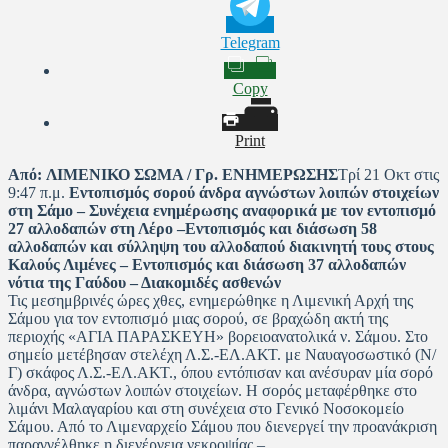
Telegram
Copy
Print
Από:
ΛΙΜΕΝΙΚΟ ΣΩΜΑ / Γρ. ΕΝΗΜΕΡΩΣΗΣ
Τρί 21 Οκτ στις
9:47 π.μ.
Εντοπισμός σορού άνδρα αγνώστων λοιπών στοιχείων
στη Σάμο – Συνέχεια ενημέρωσης αναφορικά με τον εντοπισμό
27 αλλοδαπών στη Λέρο –Εντοπισμός και διάσωση 58
αλλοδαπών και σύλληψη του αλλοδαπού διακινητή τους στους
Καλούς Λιμένες – Εντοπισμός και διάσωση 37 αλλοδαπών
νότια της Γαύδου – Διακομιδές ασθενών
Τις μεσημβρινές ώρες χθες, ενημερώθηκε η Λιμενική Αρχή της
Σάμου για τον εντοπισμό μιας σορού, σε βραχώδη ακτή της
περιοχής «ΑΓΙΑ ΠΑΡΑΣΚΕΥΗ» βορειοανατολικά ν. Σάμου. Στο
σημείο μετέβησαν στελέχη Λ.Σ.-ΕΛ.ΑΚΤ. με Ναυαγοσωστικό (Ν/
Γ) σκάφος Λ.Σ.-ΕΛ.ΑΚΤ., όπου εντόπισαν και ανέσυραν μία σορό
άνδρα, αγνώστων λοιπών στοιχείων. Η σορός μεταφέρθηκε στο
λιμάνι Μαλαγαρίου και στη συνέχεια στο Γενικό Νοσοκομείο
Σάμου. Από το Λιμεναρχείο Σάμου που διενεργεί την προανάκριση
παραγγέλθηκε η διενέργεια νεκροψίας –