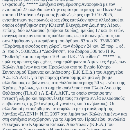
νεκροτομής.
*****
Συνέχεια ενημέρωσης:Αναφορικά με τον
εντοπισμό 27 αλλοδαπών στην ευρύτερη περιοχή του Παντελιού
και του Πλατάνου Λέρου τις βραδινές ώρες την 19.10.2025,
εντοπίστηκαν τις πρωινές ώρες χθες επιπλέον πέντε αλλοδαποί οι
οποίοι οδηγήθηκαν στην Κλειστή Ελεγχόμενη Δομή της Λέρου.
Επίσης, δύο αλλοδαποί (υπήκοοι Συρίας), ηλικίας 17 και 18 ετών,
αναγνωρίστηκαν από τους υπόλοιπους ως οι διακινητές τους και
συνελήφθησαν για παράβαση του άρθρου 83 του Ν. 3386/2005
“Παράνομη είσοδος στη χώρα”, των άρθρων 24 και 25 παρ. 1 εδ.
Δ΄ του Ν. 5038/2023 “Διακίνηση”, του άρθρου 306 του Π.Κ.
“Έκθεση” και του άρθρου 169 του Π.Κ. ‘’Απείθεια’’.
*****
Τις
πρώτες πρωινές ώρες χθες, ενημερώθηκαν οι Λιμενικές Αρχές των
Καλών Λιμένων και του Ηρακλείου από το Ενιαίο Κέντρο
Συντονισμού Έρευνας και Διάσωσης (Ε.Κ.Σ.Ε.Δ.) του Αρχηγείου
Λ.Σ.-ΕΛ.ΑΚΤ. για την παροχή συνδρομής σε μία λέμβο με
αλλοδαπούς επιβαίνοντες στη θαλάσσια περιοχή 50 ν.μ. νότια της
Κρήτης. Αμέσως, για το σημείο απέπλευσε ένα Πλοίο Ανοικτής
Θαλάσσης (Π.Α.Θ.) Λ.Σ.-ΕΛ.ΑΚΤ., το οποίο εντόπισε την
πνευστή λέμβο και περισυνέλεξε τους πενήντα εννέα αλλοδαπούς
επιβαίνοντές της (50 άνδρες, 4 γυναίκες και 5 ανήλικους). Οι
αλλοδαποί μεταφέρθηκαν με ασφάλεια με τη συνδρομή της
λάντζας «ΕΛΕΝΗ» Ν.Π. 2097 στο λιμάνι των Καλών Λιμένων και
στη συνέχεια αναχώρησαν για το λιμάνι του Ηρακλείου, συνοδεία
στελεχών του Κλιμακίου Ειδικών Αποστολών (Κ.Ε.Α.) του
Κεντρικού Λιμεναρχείου Ηρακλείου και του Αστυνομικού