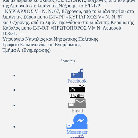
Κω με περιπολικό σκάφος Λ.Σ.-ΕΛ.ΑΚΤ.,-80χρονης, από το λιμάνι
της Αμοργού στο λιμάνι της Νάξου με το Ε/Γ-Τ/Ρ
«ΚΥΡΙΑΡΧΟΣ V» Ν. N. 67,-87χρονου, από το λιμάνι της Ίου στο
λιμάνι της Σύρου με το Ε/Γ-Τ/Ρ «ΚΥΡΙΑΡΧΟΣ V» Ν. N. 67
και-67χρονης, από το λιμάνι της Θάσου στο λιμάνι της Κεραμωτής
Καβάλας με το Ε/Γ-Ο/Γ «ΠΡΩΤΟΠΟΡΟΣ VI» Ν. Λεμεσού
103/21. —
Υπουργείο Ναυτιλίας και Νησιωτικής Πολιτικής
Γραφείο Επικοινωνίας και Ενημέρωσης
Τμήμα Α΄(Ενημέρωσης)
Share this...
Facebook
Twitter
Email
Messenger