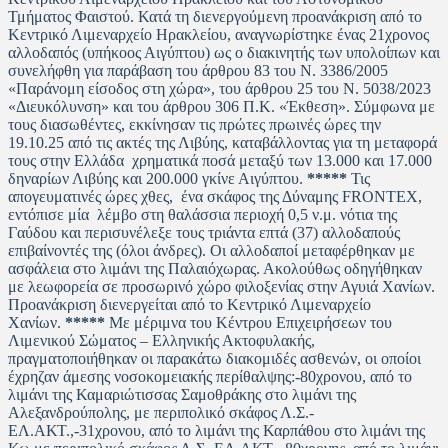
Τμήματος Φαιστού. Κατά τη διενεργούμενη προανάκριση από το
Κεντρικό Λιμεναρχείο Ηρακλείου, αναγνωρίστηκε ένας 21χρονος
αλλοδαπός (υπήκοος Αιγύπτου) ως ο διακινητής των υπολοίπων και
συνελήφθη για παράβαση του άρθρου 83 του Ν. 3386/2005
«Παράνομη είσοδος στη χώρα», του άρθρου 25 του Ν. 5038/2023
«Διευκόλυνση» και του άρθρου 306 Π.Κ. «Έκθεση». Σύμφωνα με
τους διασωθέντες, εκκίνησαν τις πρώτες πρωινές ώρες την
19.10.25 από τις ακτές της Λιβύης, καταβάλλοντας για τη μεταφορά
τους στην Ελλάδα χρηματικά ποσά μεταξύ των 13.000 και 17.000
δηναρίων Λιβύης και 200.000 γκίνε Αιγύπτου.
*****
Τις
απογευματινές ώρες χθες, ένα σκάφος της Δύναμης FRONTEX,
εντόπισε μία λέμβο στη θαλάσσια περιοχή 0,5 ν.μ. νότια της
Γαύδου και περισυνέλεξε τους τριάντα επτά (37) αλλοδαπούς
επιβαίνοντές της (όλοι άνδρες). Οι αλλοδαποί μεταφέρθηκαν με
ασφάλεια στο λιμάνι της Παλαιόχωρας. Ακολούθως οδηγήθηκαν
με λεωφορεία σε προσωρινό χώρο φιλοξενίας στην Αγυιά Χανίων.
Προανάκριση διενεργείται από το Κεντρικό Λιμεναρχείο
Χανίων.
*****
Με μέριμνα του Κέντρου Επιχειρήσεων του
Λιμενικού Σώματος – Ελληνικής Ακτοφυλακής,
πραγματοποιήθηκαν οι παρακάτω διακομιδές ασθενών, οι οποίοι
έχρηζαν άμεσης νοσοκομειακής περίθαλψης:-80χρονου, από το
λιμάνι της Καμαριώτισσας Σαμοθράκης στο λιμάνι της
Αλεξανδρούπολης, με περιπολικό σκάφος Λ.Σ.-
ΕΛ.ΑΚΤ.,-31χρονου, από το λιμάνι της Καρπάθου στο λιμάνι της