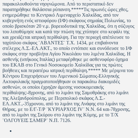
παρακολουθούντα νηογνώμονα. Από το περιστατικό δεν
παρατηρήθηκε θαλάσσια ρύπανση.*****Τις πρωινές ώρες χθες,
ενημερώθηκε το Κεντρικό Λιμεναρχείο Χαλκίδας, από τον
κυβερνήτη ενός ιστιοφόρου (Ι/Φ) σκάφους σημαίας Πολωνίας, το
οποίο βρισκόταν 20 ν.μ. βορειοδυτικά της Χαλκίδας, ότι η σύζυγος
του λιποθύμησε και κατά την πτώση της χτύπησε στο κεφάλι της
και χρειάζεται ιατρική περίθαλψη. Για την περιοχή απέπλευσε το
ταχύπλοο σκάφος ¨ΑΒΑΝΤΕΣ¨ Τ.Χ. 1434, με επιβαίνοντα
στέλεχος Λ.Σ.-ΕΛ.ΑΚΤ., το οποίο εντόπισε και συνόδευσε το Ι/Φ
σκάφος στην προβλήτα Αγίου Νικολάου του λιμένα Χαλκίδας. Η
ασθενής (υπήκοος Ιταλίας) μεταφέρθηκε με ασθενοφόρο όχημα
του ΕΚΑΒ στο Γενικό Νοσοκομείο Χαλκίδας για τις πρώτες
βοήθειες και περαιτέρω ιατρική περίθαλψη.***** Με μέριμνα του
Κέντρου Επιχειρήσεων του Λιμενικού Σώματος-Ελληνικής
Ακτοφυλακής πραγματοποιήθηκαν οι παρακάτω διακομιδές
ασθενών, οι οποίοι έχρηζαν άμεσης νοσοκομειακής
περίθαλψης:-8χρονης, από το λιμάνι της Σαμοθράκης στο λιμάνι
της Αλεξανδρούπολης, με Περιπολικό σκάφος Λ.Σ.-
ΕΛ.ΑΚΤ.,-35χρονου, από το λιμάνι της Ανάφης στο λιμάνι της
Θήρας, με το Ε/Γ-Τ/Ρ ¨ΚΥΡΙΑΡΧΟΣ IV¨ Ν.Ν. 64 και-78χρονης,
από το λιμάνι της Σκύρου στο λιμάνι της Κύμης, με το Τ/Χ
¨ΟΛΓΟΥΕΙΣ ΣΑΜΕΡ¨ Ν.Π. 7126.