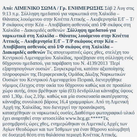
Από:
ΛΙΜΕΝΙΚΟ ΣΩΜΑ / Γρ. ΕΝΗΜΕΡΩΣΗΣ
Σάβ 2 Αυγ στις
9:13 π.μ. Σύλληψη ημεδαπού για ναρκωτικά στη Χαλκίδα –
Θάνατος λουόμενου στην Κινέττα Αττικής – Ακυβερνησία Ε/Γ – Τ/
Ρ σκάφους στην Κέα – Αποβίβαση ασθενούς από Ι/Φ σκάφος στη
Χαλκίδα – Διακομιδές ασθενών .
Σύλληψη ημεδαπού για
ναρκωτικά στη Χαλκίδα – Θάνατος λουόμενου στην Κινέττα
Αττικής – Ακυβερνησία Ε/Γ – Τ/Ρ σκάφους στην Κέα –
Αποβίβαση ασθενούς από Ι/Φ σκάφος στη Χαλκίδα –
Διακομιδές ασθενών
Τις απογευματινές ώρες χθες, στελέχη του
Κεντρικού Λιμεναρχείου Χαλκίδας, προέβησαν στη σύλληψη ενός
60χρονου ημεδαπού, για παράβαση του Ν. 4139/2013 ¨Περί
εξαρτησιογόνων ουσιών¨. Συγκεκριμένα, κατόπιν αξιοποίησης
πληροφοριών της Περιφερειακής Ομάδας Δίωξης Ναρκωτικών
Ουσιών του Κεντρικού Λιμεναρχείου Πειραιά, διενεργήθηκε
νόμιμος έλεγχος στην οικία του 60χρονου καθώς και σε προαύλιο
χώρο αυτής, όπου βρέθηκαν τρία (03) δενδρύλλια κάνναβης ύψους
από 1,30μ. έως 2,10μ. καθώς και μία συσκευασία ακατέργαστης
κάνναβης συνολικού βάρους 16,4 γραμμαρίων. Από τη Λιμενική
Αρχή της Χαλκίδας, που διενεργεί την προανάκριση,
κατασχέθηκαν οι ναρκωτικές ουσίες.Διαθέσιμο φωτογραφικό υλικό
έχει αναρτηθεί στην ιστοσελίδα www.hcg.gr.*****Τις
μεσημβρινές ώρες χθες, ενημερώθηκαν οι Λιμενικές Αρχές των
Αγίων Θεοδώρων και των Ίσθμιων για έναν 80χρονο κολυμβητή
σε δυσχερή θέση στη θαλάσσια περιοχή Κινέττας Αττικής.