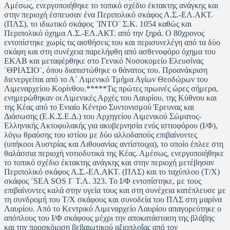
Αμέσως, ενεργοποιήθηκε το τοπικό σχέδιο έκτακτης ανάγκης και
στην περιοχή έσπευσαν ένα Περιπολικό σκάφος Λ.Σ.-ΕΛ.ΑΚΤ.
(ΠΛΣ), το ιδιωτικό σκάφος ¨ΙΝΤΟ¨ Σ.Κ. 1054 καθώς και
Περιπολικό όχημα Λ.Σ.-ΕΛ.ΑΚΤ. από την ξηρά. Ο 80χρονος
εντοπίστηκε χωρίς τις αισθήσεις του και περισυνελέγη από τα δύο
σκάφη και στη συνέχεια παρελήφθη από ασθενοφόρο όχημα του
ΕΚΑΒ και μεταφέρθηκε στο Γενικό Νοσοκομείο Ελευσίνας
¨ΘΡΙΑΣΙΟ¨, όπου διαπιστώθηκε ο θάνατος του. Προανάκριση
διενεργείται από το Α΄ Λιμενικό Τμήμα Αγίων Θεοδώρων του
Λιμεναρχείου Κορίνθου.*****Τις πρώτες πρωινές ώρες σήμερα,
ενημερώθηκαν οι Λιμενικές Αρχές του Λαυρίου, της Κύθνου και
της Κέας από το Ενιαίο Κέντρο Συντονισμού Έρευνας και
Διάσωσης (Ε.Κ.Σ.Ε.Δ.) του Αρχηγείου Λιμενικού Σώματος-
Ελληνικής Ακτοφυλακής για ακυβερνησία ενός ιστιοφόρου (Ι/Φ),
λόγω θραύσης του ιστίου με δύο αλλοδαπούς επιβαίνοντες
(υπήκοοι Αυστρίας και Λιθουανίας αντίστοιχα), το οποίο έπλεε στη
θαλάσσια περιοχή νοτιοδυτικά της Κέας. Αμέσως, ενεργοποιήθηκε
το τοπικό σχέδιο έκτακτης ανάγκης και στην περιοχή μετέβησαν
Περιπολικό σκάφος Λ.Σ.-ΕΛ.ΑΚΤ. (ΠΛΣ) και το ταχύπλοο (Τ/Χ)
σκάφος ¨SEA SOS I¨ Τ.Λ. 323. Το Ι/Φ εντοπίστηκε, με τους
επιβαίνοντες καλά στην υγεία τους και στη συνέχεια κατέπλευσε με
τη συνδρομή του Τ/Χ σκάφους και συνοδεία του ΠΛΣ στη μαρίνα
Λαυρίου. Από το Κεντρικό Λιμεναρχείο Λαυρίου απαγορεύτηκε ο
απόπλους του Ι/Φ σκάφους μέχρι την αποκατάσταση της βλάβης
και την προσκόμιση βεβαιωτικού αξιοπλοΐας από τον