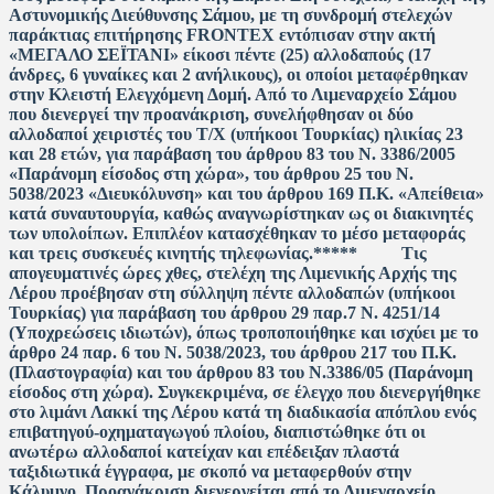
Αστυνομικής Διεύθυνσης Σάμου, με τη συνδρομή στελεχών
παράκτιας επιτήρησης FRONTEX εντόπισαν στην ακτή
«ΜΕΓΑΛΟ ΣΕΪΤΑΝΙ» είκοσι πέντε (25) αλλοδαπούς (17
άνδρες, 6 γυναίκες και 2 ανήλικους), οι οποίοι μεταφέρθηκαν
στην Κλειστή Ελεγχόμενη Δομή. Από το Λιμεναρχείο Σάμου
που διενεργεί την προανάκριση, συνελήφθησαν οι δύο
αλλοδαποί χειριστές του Τ/Χ (υπήκοοι Τουρκίας) ηλικίας 23
και 28 ετών, για παράβαση του άρθρου 83 του Ν. 3386/2005
«Παράνομη είσοδος στη χώρα», του άρθρου 25 του Ν.
5038/2023 «Διευκόλυνση» και του άρθρου 169 Π.Κ. «Απείθεια»
κατά συναυτουργία, καθώς αναγνωρίστηκαν ως οι διακινητές
των υπολοίπων. Επιπλέον κατασχέθηκαν το μέσο μεταφοράς
και τρεις συσκευές κινητής τηλεφωνίας.*****
Τις
απογευματινές ώρες χθες, στελέχη της Λιμενικής Αρχής της
Λέρου προέβησαν στη σύλληψη πέντε αλλοδαπών (υπήκοοι
Τουρκίας) για παράβαση του άρθρου 29 παρ.7 Ν. 4251/14
(Υποχρεώσεις ιδιωτών), όπως τροποποιήθηκε και ισχύει με το
άρθρο 24 παρ. 6 του Ν. 5038/2023, του άρθρου 217 του Π.Κ.
(Πλαστογραφία) και του άρθρου 83 του Ν.3386/05 (Παράνομη
είσοδος στη χώρα). Συγκεκριμένα, σε έλεγχο που διενεργήθηκε
στο λιμάνι Λακκί της Λέρου κατά τη διαδικασία απόπλου ενός
επιβατηγού-οχηματαγωγού πλοίου, διαπιστώθηκε ότι οι
ανωτέρω αλλοδαποί κατείχαν και επέδειξαν πλαστά
ταξιδιωτικά έγγραφα, με σκοπό να μεταφερθούν στην
Κάλυμνο. Προανάκριση διενεργείται από το Λιμεναρχείο