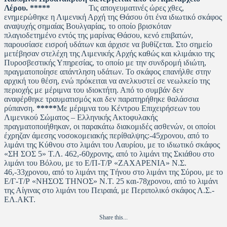
Λέρου.
*****
Τις απογευματινές ώρες χθες,
ενημερώθηκε η Λιμενική Αρχή της Θάσου ότι ένα ιδιωτικό σκάφος
αναψυχής σημαίας Βουλγαρίας, το οποίο βρισκόταν
πλαγιοδετημένο εντός της μαρίνας Θάσου, κενό επιβατών,
παρουσίασε εισροή υδάτων και άρχισε να βυθίζεται. Στο σημείο
μετέβησαν στελέχη της Λιμενικής Αρχής καθώς και κλιμάκιο της
Πυροσβεστικής Υπηρεσίας, το οποίο με την συνδρομή ιδιώτη,
πραγματοποίησε απάντληση υδάτων. Το σκάφος επανήλθε στην
αρχική του θέση, ενώ πρόκειται να ανελκυστεί σε νεωλκείο της
περιοχής με μέριμνα του ιδιοκτήτη. Από το συμβάν δεν
αναφέρθηκε τραυματισμός και δεν παρατηρήθηκε θαλάσσια
ρύπανση.
*****
Με μέριμνα του Κέντρου Επιχειρήσεων του
Λιμενικού Σώματος – Ελληνικής Ακτοφυλακής
πραγματοποιήθηκαν, οι παρακάτω διακομιδές ασθενών, οι οποίοι
έχρηζαν άμεσης νοσοκομειακής περίθαλψης:-45χρονου, από το
λιμάνι της Κύθνου στο λιμάνι του Λαυρίου, με το ιδιωτικό σκάφος
«ΣΗ ΣΟΣ 5» Τ.Λ. 462,-60χρονης, από το λιμάνι της Σκιάθου στο
λιμάνι του Βόλου, με το Ε/Π-Τ/Ρ «ΖΑΧΑΡΕΝΙΑ» Ν.Σ.
46,-33χρονου, από το λιμάνι της Τήνου στο λιμάνι της Σύρου, με το
Ε/Γ-Τ/Ρ «ΝΗΣΟΣ ΤΗΝΟΣ» Ν.Τ. 25 και-78χρονου, από το λιμάνι
της Αίγινας στο λιμάνι του Πειραιά, με Περιπολικό σκάφος Λ.Σ.-
ΕΛ.ΑΚΤ.
Share this...