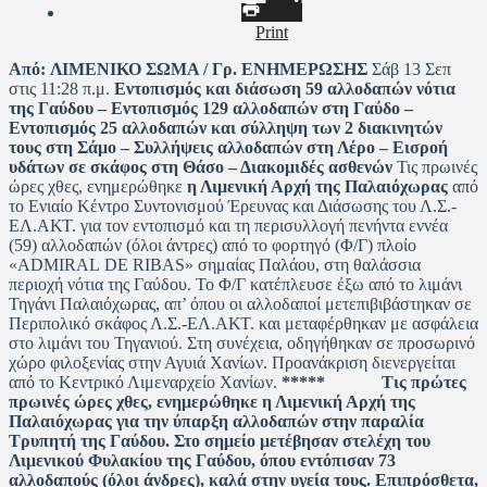
Print
Από:
ΛΙΜΕΝΙΚΟ ΣΩΜΑ / Γρ. ΕΝΗΜΕΡΩΣΗΣ
Σάβ 13 Σεπ
στις 11:28 π.μ.
Εντοπισμός και διάσωση 59 αλλοδαπών νότια
της Γαύδου – Εντοπισμός 129 αλλοδαπών στη Γαύδο –
Εντοπισμός 25 αλλοδαπών και σύλληψη των 2 διακινητών
τους στη Σάμο – Συλλήψεις αλλοδαπών στη Λέρο – Εισροή
υδάτων σε σκάφος στη Θάσο – Διακομιδές ασθενών
Τις πρωινές
ώρες χθες, ενημερώθηκε
η Λιμενική Αρχή της Παλαιόχωρας
από
το Ενιαίο Κέντρο Συντονισμού Έρευνας και Διάσωσης του Λ.Σ.-
ΕΛ.ΑΚΤ. για τον εντοπισμό και τη περισυλλογή πενήντα εννέα
(59) αλλοδαπών (όλοι άντρες) από το φορτηγό (Φ/Γ) πλοίο
«ADMIRAL DE RIBAS» σημαίας Παλάου, στη θαλάσσια
περιοχή νότια της Γαύδου. Το Φ/Γ κατέπλευσε έξω από το λιμάνι
Τηγάνι Παλαιόχωρας, απ’ όπου οι αλλοδαποί μετεπιβιβάστηκαν σε
Περιπολικό σκάφος Λ.Σ.-ΕΛ.ΑΚΤ.
και μεταφέρθηκαν με ασφάλεια
στο λιμάνι του Τηγανιού. Στη συνέχεια, οδηγήθηκαν σε προσωρινό
χώρο φιλοξενίας στην Αγυιά Χανίων. Προανάκριση διενεργείται
από το Κεντρικό Λιμεναρχείο Χανίων.
*****
Τις πρώτες
πρωινές ώρες χθες, ενημερώθηκε η Λιμενική Αρχή της
Παλαιόχωρας για την ύπαρξη αλλοδαπών στην παραλία
Τρυπητή της Γαύδου. Στο σημείο μετέβησαν στελέχη του
Λιμενικού Φυλακίου της Γαύδου, όπου εντόπισαν 73
αλλοδαπούς (όλοι άνδρες), καλά στην υγεία τους. Επιπρόσθετα,