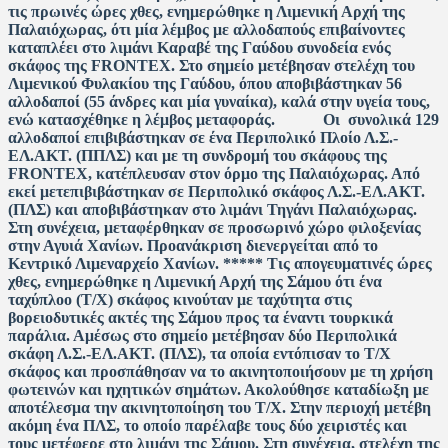
τις πρωινές ώρες χθες, ενημερώθηκε η Λιμενική Αρχή της
Παλαιόχωρας, ότι μία λέμβος με αλλοδαπούς επιβαίνοντες
καταπλέει στο λιμάνι Καραβέ της Γαύδου συνοδεία ενός
σκάφος της FRONTEX. Στο σημείο μετέβησαν στελέχη του
Λιμενικού Φυλακίου της Γαύδου, όπου αποβιβάστηκαν 56
αλλοδαποί (55 άνδρες και μία γυναίκα), καλά στην υγεία τους,
ενώ κατασχέθηκε η λέμβος μεταφοράς. Οι συνολικά 129
αλλοδαποί επιβιβάστηκαν σε ένα Περιπολικό Πλοίο Λ.Σ.-
ΕΛ.ΑΚΤ. (ΠΠΛΣ) και με τη συνδρομή του σκάφους της
FRONTEX, κατέπλευσαν στον όρμο της Παλαιόχωρας. Από
εκεί μετεπιβιβάστηκαν σε Περιπολικό σκάφος Λ.Σ.-ΕΛ.ΑΚΤ.
(ΠΛΣ) και αποβιβάστηκαν στο λιμάνι Τηγάνι Παλαιόχωρας.
Στη συνέχεια, μεταφέρθηκαν σε προσωρινό χώρο φιλοξενίας
στην Αγυιά Χανίων. Προανάκριση διενεργείται από το
Κεντρικό Λιμεναρχείο Χανίων.
*****
Τις απογευματινές ώρες
χθες, ενημερώθηκε η Λιμενική Αρχή της Σάμου ότι ένα
ταχύπλοο (Τ/Χ) σκάφος κινούταν με ταχύτητα στις
βορειοδυτικές ακτές της Σάμου προς τα έναντι τουρκικά
παράλια. Αμέσως στο σημείο μετέβησαν δύο Περιπολικά
σκάφη Λ.Σ.-ΕΛ.ΑΚΤ. (ΠΛΣ), τα οποία εντόπισαν το Τ/Χ
σκάφος και προσπάθησαν να το ακινητοποιήσουν με τη χρήση
φωτεινών και ηχητικών σημάτων. Ακολούθησε καταδίωξη με
αποτέλεσμα την ακινητοποίηση του Τ/Χ. Στην περιοχή μετέβη
ακόμη ένα ΠΛΣ, το οποίο παρέλαβε τους δύο χειριστές και
τους μετέφερε στο λιμάνι της Σάμου. Στη συνέχεια, στελέχη της