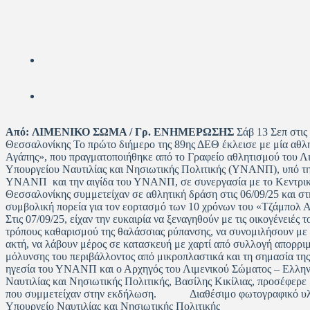
Από:
ΛΙΜΕΝΙΚΟ ΣΩΜΑ / Γρ. ΕΝΗΜΕΡΩΣΗΣ
Σάβ 13 Σεπ στι
Θεσσαλονίκης Το πρώτο διήμερο της 89ης ΔΕΘ έκλεισε με μία αθλη
Αγάπης», που πραγματοποιήθηκε από το Γραφείο αθλητισμού του 
Υπουργείου Ναυτιλίας και Νησιωτικής Πολιτικής (ΥΝΑΝΠ), υπό την
ΥΝΑΝΠ και την αιγίδα του ΥΝΑΝΠ, σε συνεργασία με το Κεντρ
Θεσσαλονίκης συμμετείχαν σε αθλητική δράση στις 06/09/25 και σ
συμβολική πορεία για τον εορτασμό των 10 χρόνων του «Τζάμπολ 
Στις 07/09/25, είχαν την ευκαιρία να ξεναγηθούν με τις οικογένειέ
τρόπους καθαρισμού της θαλάσσιας ρύπανσης, να συνομιλήσουν με
ακτή, να λάβουν μέρος σε κατασκευή με χαρτί από συλλογή απορρι
μόλυνσης του περιβάλλοντος από μικροπλαστικά και τη σημασία 
ηγεσία του ΥΝΑΝΠ και ο Αρχηγός του Λιμενικού Σώματος – Ελλην
Ναυτιλίας και Νησιωτικής Πολιτικής, Βασίλης Κικίλιας, προσέφερ
που συμμετείχαν στην εκδήλωση. Διαθέσιμο φωτογραφικό υλ
Υπουργείο Ναυτιλίας και Νησιωτικής Πολιτικής