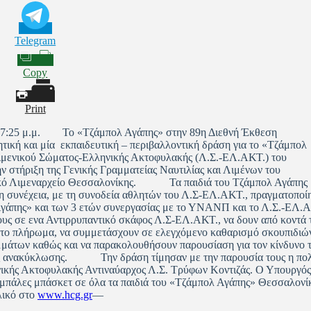
Telegram
Copy
Print
ς 7:25 μ.μ. Το «Τζάμπολ Αγάπης» στην 89η Διεθνή Έκθεση
τική και μία εκπαιδευτική – περιβαλλοντική δράση για το «Τζάμπολ
Λιμενικού Σώματος-Ελληνικής Ακτοφυλακής (Λ.Σ.-ΕΛ.ΑΚΤ.) του
 στήριξη της Γενικής Γραμματείας Ναυτιλίας και Λιμένων του
ικό Λιμεναρχείο Θεσσαλονίκης. Τα παιδιά του Τζάμπολ Αγάπης
τη συνέχεια, με τη συνοδεία αθλητών του Λ.Σ-ΕΛ.ΑΚΤ., πραγματοποί
Αγάπης» και των 3 ετών συνεργασίας με το ΥΝΑΝΠ και το Λ.Σ.-ΕΛ.Α
ς τους σε ενα Αντιρρυπαντικό σκάφος Λ.Σ-ΕΛ.ΑΚΤ., να δουν από κοντά 
 το πλήρωμα, να συμμετάσχουν σε ελεγχόμενο καθαρισμό σκουπιδιώ
μμάτων καθώς και να παρακολουθήσουν παρουσίαση για τον κίνδυνο 
της ανακύκλωσης. Την δράση τίμησαν με την παρουσία τους η πολ
ικής Ακτοφυλακής Αντιναύαρχος Λ.Σ. Τρύφων Κοντιζάς. Ο Υπουργός
ε μπάλες μπάσκετ σε όλα τα παιδιά του «Τζάμπολ Αγάπης» Θεσσαλονί
ικό στο
www.hcg.gr
—