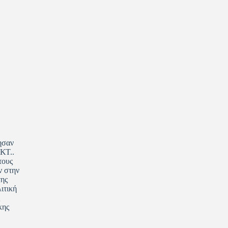
ησαν
ΚΤ..
τους
ν στην
της
ιτική
κης