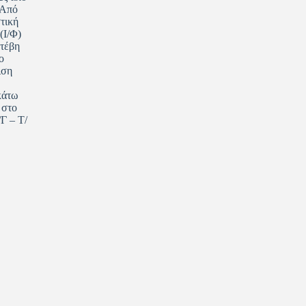
 Από
τική
(Ι/Φ)
ετέβη
ο
ιση
κάτω
 στο
Γ – Τ/