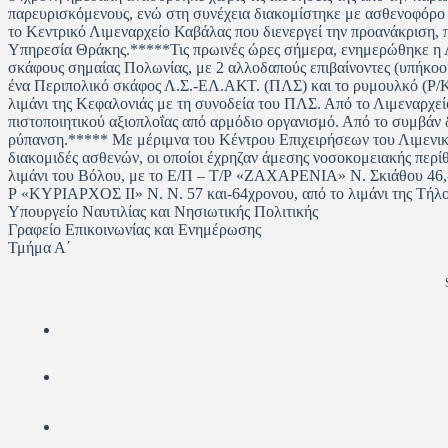
παρευρισκόμενους, ενώ στη συνέχεια διακομίστηκε με ασθενοφόρ
το Κεντρικό Λιμεναρχείο Καβάλας που διενεργεί την προανάκριση, 
Υπηρεσία Θράκης.*****Τις πρωινές ώρες σήμερα, ενημερώθηκε η Λι
σκάφους σημαίας Πολωνίας, με 2 αλλοδαπούς επιβαίνοντες (υπήκοοι
ένα Περιπολικό σκάφος Λ.Σ.-ΕΛ.ΑΚΤ. (ΠΛΣ) και το ρυμουλκό (Ρ/
λιμάνι της Κεφαλονιάς με τη συνοδεία του ΠΛΣ. Από το Λιμεναρχε
πιστοποιητικού αξιοπλοΐας από αρμόδιο οργανισμό. Από το συμβάν
ρύπανση.***** Με μέριμνα του Κέντρου Επιχειρήσεων του Λιμενι
διακομιδές ασθενών, οι οποίοι έχρηζαν άμεσης νοσοκομειακής περίθ
λιμάνι του Βόλου, με το Ε/Π – Τ/Ρ «ΖΑΧΑΡΕΝΙΑ» Ν. Σκιάθου 46,-41
Ρ «ΚΥΡΙΑΡΧΟΣ ΙΙ» Ν. Ν. 57 και-64χρονου, από το λιμάνι της Τήλ
Υπουργείο Ναυτιλίας και Νησιωτικής Πολιτικής
Γραφείο Επικοινωνίας και Ενημέρωσης
Τμήμα Α΄