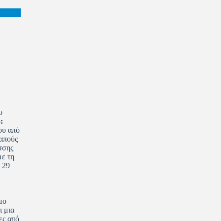
υ
:
ου από
δαπούς
άσσης
με τη
 29
μο
ι μια
ες από