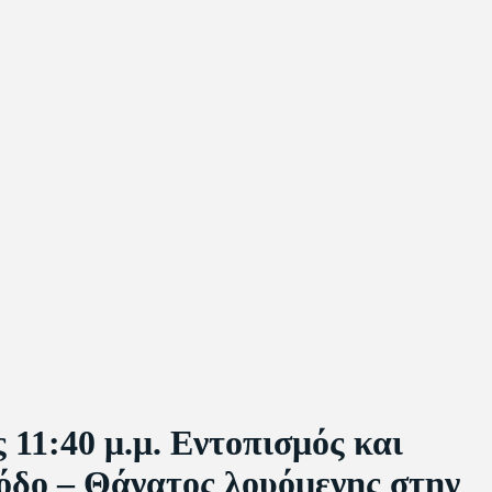
:40 μ.μ. Εντοπισμός και
όδο – Θάνατος λουόμενης στην