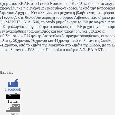
ο όχημα του ΕΚΑΒ στο Γενικό Νοσοκομείο Καβάλας, όπου κατέληξε.
παραγγέλθηκε η διενέργεια νεκροψίας-νεκροτομής από την Ιατροδικασ
μενική Αρχή της Κεφαλληνίας για μηχανική βλάβη ενός ιστιοφόρου 
 Γαλλίας), στη θαλάσσια περιοχή του όρμου Λιβαδιού. Στο σημείο μ
Κ) «ΜΑΚΗΣ» Ν.Α. 546, το οποίο ρυμούλκησε το Ι/Φ με ασφάλεια στ
ίο Κεφαλληνίας απαγορεύτηκε ο απόπλους του Ι/Φ μέχρι την προσκόμ
 δεν αναφέρθηκε τραυματισμός και δεν παρατηρήθηκε θαλάσσια
κού Σώματος – Ελληνικής Ακτοφυλακής πραγματοποιήθηκαν, οι παρα
αλψης:-50χρονου, 76χρονου και 44χρονης, από το λιμάνι της Σκιάθου
χρονου, από το λιμάνι της Μυκόνου στο λιμάνι της Σύρου, με το Ε/
ου στο λιμάνι της Ρόδου, με Περιπολικό σκάφος Λ.Σ.-ΕΛ.ΑΚΤ…–
Share this...
Facebook
Twitter
Email