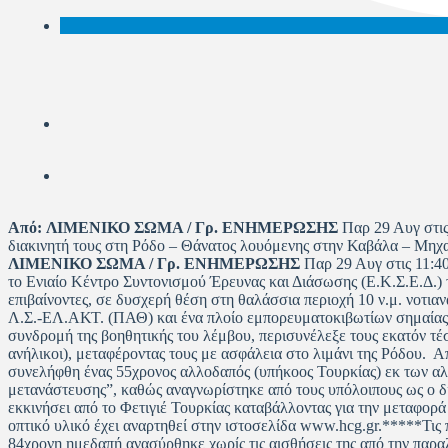
Από:
ΛΙΜΕΝΙΚΟ ΣΩΜΑ / Γρ. ΕΝΗΜΕΡΩΣΗΣ
Παρ 29 Αυγ στις
διακινητή τους στη Ρόδο – Θάνατος λουόμενης στην Καβάλα – Μηχ
ΛΙΜΕΝΙΚΟ ΣΩΜΑ / Γρ. ΕΝΗΜΕΡΩΣΗΣ
Παρ 29 Αυγ στις 11:40
το Ενιαίο Κέντρο Συντονισμού Έρευνας και Διάσωσης (Ε.Κ.Σ.Ε.Δ.)
επιβαίνοντες, σε δυσχερή θέση στη θαλάσσια περιοχή 10 ν.μ. νοτ
Λ.Σ.-ΕΛ.ΑΚΤ. (ΠΑΘ) και ένα πλοίο εμπορευματοκιβωτίων σημαίας Λ
συνδρομή της βοηθητικής του λέμβου, περισυνέλεξε τους εκατόν τέσ
ανήλικοι), μεταφέροντας τους με ασφάλεια στο λιμάνι της Ρόδου. 
συνελήφθη ένας 55χρονος αλλοδαπός (υπήκοος Τουρκίας) εκ των α
μετανάστευσης”, καθώς αναγνωρίστηκε από τους υπόλοιπους ως ο δι
εκκινήσει από το Φετιγιέ Τουρκίας καταβάλλοντας για την μεταφορ
οπτικό υλικό έχει αναρτηθεί στην ιστοσελίδα www.hcg.gr.*****Τις
84χρονη ημεδαπή ανασύρθηκε χωρίς τις αισθήσεις της από την παρα