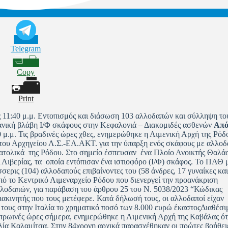
Telegram
Copy
Print
 11:40 μ.μ. Εντοπισμός και διάσωση 103 αλλοδαπών και σύλληψη το
ανική βλάβη Ι/Φ σκάφους στην Κεφαλονιά – Διακομιδές ασθενών
Από
 μ.μ. Τις βραδινές ώρες χθες, ενημερώθηκε η Λιμενική Αρχή της Ρόδ
 του Αρχηγείου Λ.Σ.-ΕΛ.ΑΚΤ. για την ύπαρξη ενός σκάφους με αλλο
ιανατολικά της Ρόδου. Στο σημείο έσπευσαν ένα Πλοίο Ανοικτής Θαλ
ιβερίας, τα οποία εντόπισαν ένα ιστιοφόρο (Ι/Φ) σκάφος. Το ΠΑΘ 
σερις (104) αλλοδαπούς επιβαίνοντες του (58 άνδρες, 17 γυναίκες και
Από το Κεντρικό Λιμεναρχείο Ρόδου που διενεργεί την προανάκριση
λλοδαπών, για παράβαση του άρθρου 25 του Ν. 5038/2023 “Κώδικας
ακινητής που τους μετέφερε. Κατά δήλωσή τους, οι αλλοδαποί είχαν
ά τους στην Ιταλία το χρηματικό ποσό των 8.000 ευρώ έκαστοςΔιαθέσι
 πρωινές ώρες σήμερα, ενημερώθηκε η Λιμενική Αρχή της Καβάλας ότ
λία Καλαμίτσα. Στην 84χρονη αρχικά παρασχέθηκαν οι πρώτες βοήθει