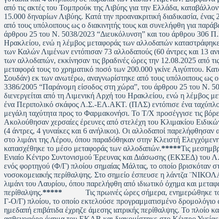
από τις ακτές του Τομπρούκ της Λιβύης για την Ελλάδα, καταβάλλον
15.000 δηναρίων Λιβύης. Κατά την προανακριτική διαδικασία, ένα
από τους υπόλοιπους ως ο διακινητής τους και συνελήφθη για παρά
άρθρου 25 του Ν. 5038/2023 “Διευκόλυνση” και του άρθρου 306 Π.
Ηρακλείου, ενώ η λέμβος μεταφοράς των αλλοδαπών καταστράφ
των Καλών Λιμένων εντόπισαν 73 αλλοδαπούς (60 άντρες και 13 
των αλλοδαπών, εκκίνησαν τις βραδινές ώρες την 12.08.2025 από τι
μεταφορά τους το χρηματικό ποσό των 200.000 γκίνε Αιγύπτου. Κατ
Σουδάν) εκ των ανωτέρω, αναγνωρίστηκε από τους υπόλοιπους ως ο 
3386/2005 “Παράνομη είσοδος στη χώρα”, του άρθρου 25 του Ν. 5
διενεργείται από τη Λιμενική Αρχή του Ηρακλείου, ενώ η λέμβος 
ένα Περιπολικό σκάφος Λ.Σ.-ΕΛ.ΑΚΤ. (ΠΛΣ) εντόπισε ένα ταχύπλοο
μεγάλη ταχύτητα προς το Φαρμακονήσι. Το Τ/Χ προσέγγισε τις βόρε
Ακολούθησαν χερσαίες έρευνες από στελέχη του Κλιμακίου Ειδικώ
(4 άντρες, 4 γυναίκες και 6 ανήλικοι). Οι αλλοδαποί παρελήφθησ
στο λιμάνι της Λέρου, όπου παραδόθηκαν στην Κλειστή Ελεγχόμενη
κατασχέθηκε το μέσο μεταφοράς των αλλοδαπών.
*****
Τις μεσημβ
Ενιαίο Κέντρο Συντονισμού Έρευνας και Διάσωσης (ΕΚΣΕΔ) του Λ.Σ
ενός φορτηγού (Φ/Γ) πλοίου σημαίας Μάλτας, το οποίο βρισκόταν 
νοσοκομειακής περίθαλψης. Στο σημείο έσπευσε η λάντζα ¨ΝΙΚΟΛΑ
λιμάνι του Λαυρίου, όπου παρελήφθη από ιδιωτικό όχημα και μετ
περίθαλψης.
*****
Τις πρωινές ώρες σήμερα, ενημερώθηκε το Λι
Γ-Ο/Γ) πλοίου, το οποίο εκτελούσε προγραμματισμένο δρομολόγιο απ
ημεδαπή επιβάτιδα έχρηζε άμεσης ιατρικής περίθαλψης. Το πλοίο κ
ασθενοφόρο όχημα του ΕΚΑΒ και διακομίστηκε στο Κέντρο Υγείας