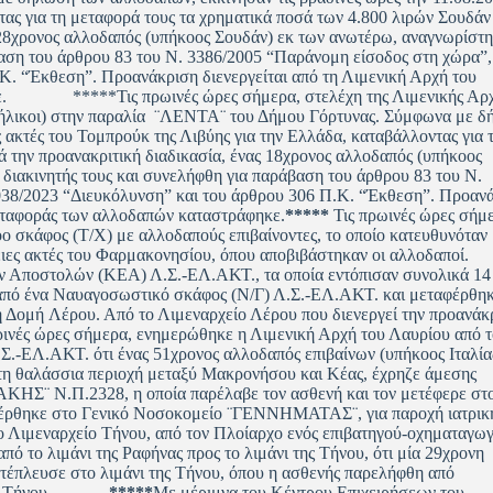
τας για τη μεταφορά τους τα χρηματικά ποσά των 4.800 λιρών Σουδάν
ς 28χρονος αλλοδαπός (υπήκοος Σουδάν) εκ των ανωτέρω, αναγνωρίστ
βαση του άρθρου 83 του Ν. 3386/2005 “Παράνομη είσοδος στη χώρα”,
Κ. “Έκθεση”. Προανάκριση διενεργείται από τη Λιμενική Αρχή του
ηκε. *****Τις πρωινές ώρες σήμερα, στελέχη της Λιμενικής Αρ
ανήλικοι) στην παραλία ¨ΛΕΝΤΑ¨ του Δήμου Γόρτυνας. Σύμφωνα με 
ς ακτές του Τομπρούκ της Λιβύης για την Ελλάδα, καταβάλλοντας για 
ά την προανακριτική διαδικασία, ένας 18χρονος αλλοδαπός (υπήκοος
διακινητής τους και συνελήφθη για παράβαση του άρθρου 83 του Ν.
038/2023 “Διευκόλυνση” και του άρθρου 306 Π.Κ. “Έκθεση”. Προαν
μεταφοράς των αλλοδαπών καταστράφηκε.
*****
Τις πρωινές ώρες σήμ
 σκάφος (Τ/Χ) με αλλοδαπούς επιβαίνοντες, το οποίο κατευθυνόταν
ιες ακτές του Φαρμακονησίου, όπου αποβιβάστηκαν οι αλλοδαποί.
ν Αποστολών (ΚΕΑ) Λ.Σ.-ΕΛ.ΑΚΤ., τα οποία εντόπισαν συνολικά 14
αν από ένα Ναυαγοσωστικό σκάφος (Ν/Γ) Λ.Σ.-ΕΛ.ΑΚΤ. και μεταφέρθη
 Δομή Λέρου. Από το Λιμεναρχείο Λέρου που διενεργεί την προανάκ
ρινές ώρες σήμερα, ενημερώθηκε η Λιμενική Αρχή του Λαυρίου από τ
.-ΕΛ.ΑΚΤ. ότι ένας 51χρονος αλλοδαπός επιβαίνων (υπήκοος Ιταλία
στη θαλάσσια περιοχή μεταξύ Μακρονήσου και Κέας, έχρηζε άμεσης
ΚΗΣ¨ Ν.Π.2328, η οποία παρέλαβε τον ασθενή και τον μετέφερε στ
αφέρθηκε στο Γενικό Νοσοκομείο ¨ΓΕΝΝΗΜΑΤΑΣ¨, για παροχή ιατρικ
μεναρχείο Τήνου, από τον Πλοίαρχο ενός επιβατηγού-οχηματαγωγ
ό το λιμάνι της Ραφήνας προς το λιμάνι της Τήνου, ότι μία 29χρονη
ατέπλευσε στο λιμάνι της Τήνου, όπου η ασθενής παρελήφθη από
 Τήνου.
*****
Με μέριμνα του Κέντρου Επιχειρήσεων του