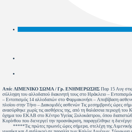
Από:
ΛΙΜΕΝΙΚΟ ΣΩΜΑ / Γρ. ΕΝΗΜΕΡΩΣΗΣ
Παρ 15 Αυγ στις
σύλληψη του αλλοδαπού διακινητή τους στο Ηράκλειο – Εντοπισμό
– Εντοπισμός 14 αλλοδαπών στο Φαρμακονήσι – Αποβίβαση ασθενο
πλοίου στην Τήνο – Διακομιδές ασθενών Τις μεσημβρινές ώρες σήμ
ανασύρθηκε χωρίς τις αισθήσεις της, από τη θαλάσσια περιοχή το
όχημα του ΕΚΑΒ στο Κέντρο Υγείας Ξυλοκάστρου, όπου διαπιστώθη
Κορίνθου που διενεργεί την προανάκριση, παραγγέλθηκε η διενέρ
*****Τις πρώτες πρωινές ώρες σήμερα, στελέχη της Λιμενικής Α
γυναίκα και 4 ανήλικοι) σε παραλία των Καλών Λιμένων. Σύμφωνα 