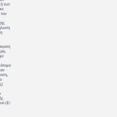
 ή των
ηκε
 του
χής
δήλωση
τη
άκριση
ερα,
 με
 άτομα
καν
ριση,
ο
ς)
ο
ής
ού (Ε/