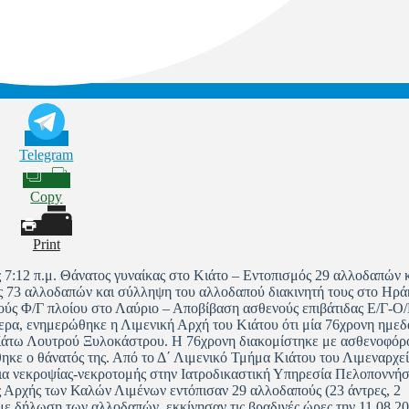
Telegram
Copy
Print
 7:12 π.μ. Θάνατος γυναίκας στο Κιάτο – Εντοπισμός 29 αλλοδαπών 
ς 73 αλλοδαπών και σύλληψη του αλλοδαπού διακινητή τους στο Ηρά
ύς Φ/Γ πλοίου στο Λαύριο – Αποβίβαση ασθενούς επιβάτιδας Ε/Γ-Ο/
ερα, ενημερώθηκε η Λιμενική Αρχή του Κιάτου ότι μία 76χρονη ημε
υ Κάτω Λουτρού Ξυλοκάστρου. Η 76χρονη διακομίστηκε με ασθενοφόρ
κε ο θάνατός της. Από το Δ΄ Λιμενικό Τμήμα Κιάτου του Λιμεναρχε
γεια νεκροψίας-νεκροτομής στην Ιατροδικαστική Υπηρεσία Πελοπον
ρχής των Καλών Λιμένων εντόπισαν 29 αλλοδαπούς (23 άντρες, 2
με δήλωση των αλλοδαπών, εκκίνησαν τις βραδινές ώρες την 11.08.2