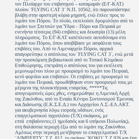
τον Πλοίαρχο του επιβατηγού – καταμαράν (Ε/Γ-KAT)
πλοίου ¨FLYING CAT 3¨ Ν.Π. 10562, ότι παρουσιάστηκε
βλάβη στην αριστερή κύρια μηχανή, ενώ έπλεε προς το
λιμάνι του Πόρου. Το πλοίο, εκτελούσε δρομολόγιο από το
λιμάνι των Σπετσών για Ύδρα – Πόρο και Πειραιά με
ενενήντα τέσσερις (94) επιβάτες και δεκατρία (13) μέλη
πληρώματος. Το Ε/Γ-KAT κατέπλευσε αυτοδύναμα στο
λιμάνι του Πόρου, όπου αποβίβασε με ασφάλεια τους
επιβάτες του. Από το Λιμεναρχείο Πόρου, αρχικά
απαγορεύτηκε ο απόπλους του ¨FLYING CAT 3¨, ενώ μετά
την προσκόμιση βεβαιωτικού από το Τοπικό Κλιμάκιο
Επιθεώρησης, επετράπη ο απόπλους του για εκτέλεση
μεμονωμένου πλου με προορισμό το λιμάνι του Πειραιά,
κενό φορτίου και επιβατών. Οι επιβάτες με προορισμό το
λιμάνι του Πειραιά, προωθήθηκαν στον προορισμό τους με
μέριμνα της πλοιοκτήτριας εταιρείας. *****Τις
απογευματινές ώρες χθες, ενημερώθηκε η Λιμενική Αρχή
της Ζακύνθου, από το Ενιαίο Κέντρο Συντονισμού Έρευνας
και Διάσωσης (Ε.Κ.Σ.Ε.Δ.) του Αρχηγείου Λ.Σ.-ΕΛ.ΑΚΤ.
για ακυβερνησία λόγω εισροής υδάτων, ενός
επαγγελματικού ταχυπλόου (Τ/Χ) σκάφους, με
επτά επιβαίνοντες (1 ημεδαπός και 6 υπήκοοι Πολωνίας),
στη θαλάσσια περιοχή έξω από το λιμάνι της Ζακύνθου.
Αμέσως στην περιοχή μετέβησαν το επαγγελματικό Τ/Χ
¨ΛΙΜΠΕΡΤΥ¨ Τ.Ζ. 812, το σκάφος ¨ΚΟΚΟ¨ Σ.Ζ.926 και ένα