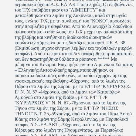
περιπολικό όχημα Λ.Σ.-ΕΛ.ΑΚΤ. από ξηράς. Οι επιβαίνοντες
του Τ/Χ επιβιβάστηκαν στο ¨ΛΙΜΠΕΡΤΥ¨ και
μεταφέρθηκαν στο λιμάνι της Ζακύνθου, καλά στην υγεία
τους, ενώ το Τ/Χ, με τη συνδρομή του ¨ΚΟΚΟ¨, προσέδεσε
στην προβλήτα με ασφάλεια. Από το Λιμεναρχείο Ζακύνθου
απαγορεύτηκε ο απόπλους του Τ/Χ μέχρι την αποκατάσταση
της βλάβης και κινήθηκε η διαδικασία διοικητικών
κυρώσεων σύμφωνα με τις διατάξεις του αριθ. Γ.Κ.Λ. 38
(Εκμίσθωση μηχανοκίνητων λέμβων και ταχύπλοων μικρών
σκαφών). Από το περιστατικό δεν αναφέρθηκε τραυματισμός
και δεν παρατηρήθηκε θαλάσσια ρύπανση.***** Με
μέριμνα του Κέντρου Επιχειρήσεων του Λιμενικού Σώματος
– Ελληνικής Ακτοφυλακής πραγματοποιήθηκαν, οι
παρακάτω διακομιδές ασθενών, οι οποίοι έχρηζαν άμεσης
νοσοκομειακής περίθαλψης:-63χρονης, από το λιμάνι της
Πάρου στο λιμάνι της Σύρου, με το Ε/Γ-Τ/Ρ ¨ΚΥΡΙΑΡΧΟΣ
ΙΙ¨ Ν. Ν. 57,-44χρονου, από το λιμάνι των Καταπόλων
Αμοργού στο λιμάνι της Νάξου, με το Ε/Γ -Τ /Ρ
¨ΚΥΡΙΑΡΧΟΣ V¨ Ν. Ν. 67,-76χρονου, από το λιμάνι της
Τήνου στο λιμάνι της Σύρου, με το Ε/Γ-Τ/Ρ ¨ΝΗΣΟΣ
ΤΗΝΟΣ¨ Ν.Τ. 25,-59χρονης, από το λιμάνι του Πίσω Αετού
Ιθάκης στο λιμάνι της Σάμης Κεφαλληνίας, με Περιπολικό
σκάφος Λ.Σ.-ΕΛ.ΑΚΤ.,-33χρονης, από το λιμάνι της
Κέρκυρας στο λιμάνι της Ηγουμενίτσας, με Περιπολικό
σκάφος Λ.Σ.-ΕΛ.ΑΚΤ. και-53χρονης, από το λιμάνι του