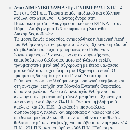
Από:
ΛΙΜΕΝΙΚΟ ΣΩΜΑ / Γρ. ΕΝΗΜΕΡΩΣΗΣ
Πέμ 4
Σεπ στις 9:21 π.μ. Τραυματισμός ημεδαπού και σύλληψη
ατόμων στο Ρέθυμνο – Θάνατος άνδρα στην
Παλαιοκαστρίτσα – Απαγόρευση απόπλου Ε/Γ-KAT στον
Πόρο – Ακυβερνησία Τ/Χ σκάφους στη Ζάκυνθο –
Διακομιδές ασθενών
Τις μεσημβρινές ώρες χθες, ενημερώθηκε η Λιμενική Αρχή
του Ρεθύμνου για τον τραυματισμό ενός 19χρονου ημεδαπού
στη θαλάσσια περιοχή της παραλίας του Ρεθύμνου.
Συγκεκριμένα, ο 19χρονος, ενώ ήταν χειριστής ενός
εκμισθούμενου θαλάσσιου μοτοποδηλάτου (jet ski),
τραυματίστηκε μετά από σύγκρουση με έτερο θαλάσσιο
μοτοποδήλατο, με χειρίστρια μια 18χρονη ημεδαπή. Ο
τραυματίας διακομίστηκε στο Γενικό Νοσοκομείο
Ρεθύμνου, όπου υποβλήθηκε σε χειρουργική επέμβαση και
στη συνέχεια, εισήχθη στη Μονάδα Εντατικής Θεραπείας,
όπου νοσηλεύεται. Από το Λιμεναρχείο Ρεθύμνου που
διενεργεί την προανάκριση, συνελήφθησαν η 18χρονη για
παράβαση των άρθρων 314 Π.Κ. ¨σωματική βλάβη από
αμέλεια¨ και 291 Π.Κ. ¨Διατάραξη της ασφάλειας
σιδηροδρόμων, πλοίων και αεροσκαφών¨ καθώς και δύο
ημεδαποί ηλικίας 27 και 39 ετών, υπεύθυνοι εκμίσθωσης
θαλασσίων μέσων αναψυχής, για παράβαση των άρθρων 314
Π.Κ., 291 Π.Κ. και του άρθρου 306 Π.Κ. ¨Έκθεση σε