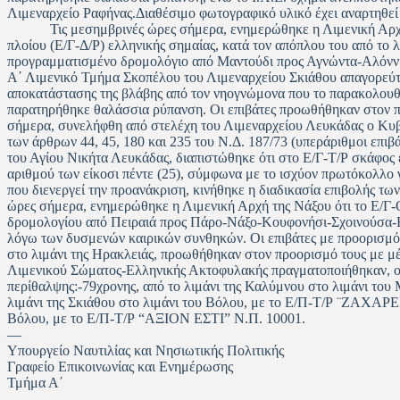
Λιμεναρχείο Ραφήνας.Διαθέσιμο φωτογραφικό υλικό έχει αναρτηθεί
Τις μεσημβρινές ώρες σήμερα, ενημερώθηκε η Λιμενική Αρχή τ
πλοίου (Ε/Γ-Δ/Ρ) ελληνικής σημαίας, κατά τον απόπλου του από το 
προγραμματισμένο δρομολόγιο από Μαντούδι προς Αγνώντα-Αλόν
Α΄ Λιμενικό Τμήμα Σκοπέλου του Λιμεναρχείου Σκιάθου απαγορεύτη
αποκατάστασης της βλάβης από τον νηογνώμονα που το παρακολουθε
παρατηρήθηκε θαλάσσια ρύπανση. Οι επιβάτες προωθήθηκαν στον πρ
σήμερα, συνελήφθη από στελέχη του Λιμεναρχείου Λευκάδας ο Κυβε
των άρθρων 44, 45, 180 και 235 του Ν.Δ. 187/73 (υπεράριθμοι επιβά
του Αγίου Νικήτα Λευκάδας, διαπιστώθηκε ότι στο Ε/Γ-Τ/Ρ σκάφος επ
αριθμού των είκοσι πέντε (25), σύμφωνα με το ισχύον πρωτόκολλο 
που διενεργεί την προανάκριση, κινήθηκε η διαδικασία επιβολής τ
ώρες σήμερα, ενημερώθηκε η Λιμενική Αρχή της Νάξου ότι το Ε/Γ
δρομολογίου από Πειραιά προς Πάρο-Νάξο-Κουφονήσι-Σχοινούσα-Ηρ
λόγω των δυσμενών καιρικών συνθηκών. Οι επιβάτες με προορισμό τ
στο λιμάνι της Ηρακλειάς, προωθήθηκαν στον προορισμό τους με μέρ
Λιμενικού Σώματος-Ελληνικής Ακτοφυλακής πραγματοποιήθηκαν, οι
περίθαλψης:-79χρονης, από το λιμάνι της Καλύμνου στο λιμάνι το
λιμάνι της Σκιάθου στο λιμάνι του Βόλου, με το Ε/Π-Τ/Ρ ¨ΖΑΧΑΡΕΝ
Βόλου, με το Ε/Π-Τ/Ρ “ΑΞΙΟΝ ΕΣΤΙ” Ν.Π. 10001.
—
Υπουργείο Ναυτιλίας και Νησιωτικής Πολιτικής
Γραφείο Επικοινωνίας και Ενημέρωσης
Τμήμα Α΄