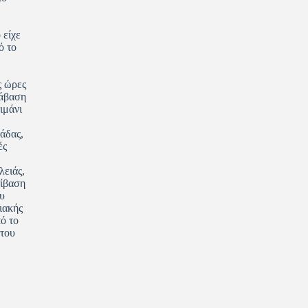
 είχε
ό το
 ώρες
ράβαση
ιμάνι
άδας,
ές
λειάς,
βίβαση
υ
ιακής
ό το
 του