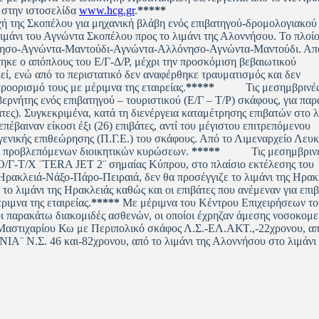
 στην ιστοσελίδα
www.hcg.gr
.
*****
ης Σκοπέλου για μηχανική βλάβη ενός επιβατηγού-δρομολογιακού
λιμάνι του Αγνώντα Σκοπέλου προς το λιμάνι της Αλοννήσου. Το πλοίο
νησο-Αγνώντα-Μαντούδι-Αγνώντα-Αλλόνησο-Αγνώντα-Μαντούδι. Απ
κε ο απόπλους του Ε/Γ-Δ/Ρ, μέχρι την προσκόμιση βεβαιωτικού
ί, ενώ από το περιστατικό δεν αναφέρθηκε τραυματισμός και δεν
οορισμό τους με μέριμνα της εταιρείας.
*****
Τις μεσημβρινές
ρνήτης ενός επιβατηγού – τουριστικού (Ε/Γ – Τ/Ρ) σκάφους, για πα
τες). Συγκεκριμένα, κατά τη διενέργεια καταμέτρησης επιβατών στο λ
έβαιναν είκοσι έξι (26) επιβάτες, αντί του μέγιστου επιτρεπόμενου
γενικής επιθεώρησης (Π.Γ.Ε.) του σκάφους. Από το Λιμεναρχείο Λευκ
ων προβλεπόμενων διοικητικών κυρώσεων.
*****
Τις μεσημβριν
-Ο/Γ-Τ/Χ ¨TERA JET 2¨ σημαίας Κύπρου, στο πλαίσιο εκτέλεσης του
ακλειά-Νάξο-Πάρο-Πειραιά, δεν θα προσέγγιζε το λιμάνι της Ηρακ
ο λιμάνι της Ηρακλειάς καθώς και οι επιβάτες που ανέμεναν για επι
ιμνα της εταιρείας.
*****
Με μέριμνα του Κέντρου Επιχειρήσεων το
 παρακάτω διακομιδές ασθενών, οι οποίοι έχρηζαν άμεσης νοσοκομε
υ Μαστιχαρίου Κω με Περιπολικό σκάφος Λ.Σ.-ΕΛ.ΑΚΤ.,-22χρονου, απ
ΙΑ¨ Ν.Σ. 46 και-82χρονου, από το λιμάνι της Αλοννήσου στο λιμάνι