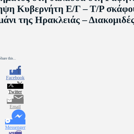
ηψη Κυβερνήτη Ε/Γ – Τ/Ρ σκάφο
μάνι της Ηρακλειάς – Διακομιδέ
Share this...
Facebook
Twitter
Email
Messenger