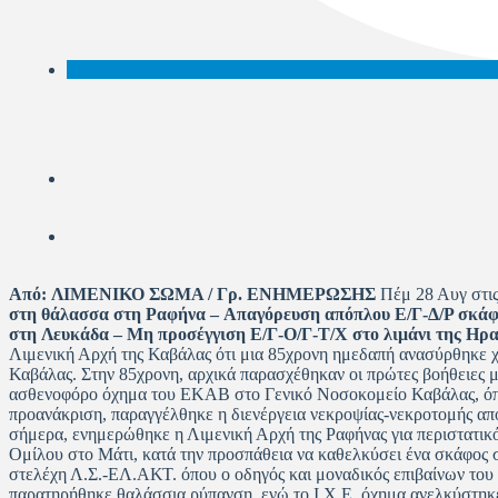
Από:
ΛΙΜΕΝΙΚΟ ΣΩΜΑ / Γρ. ΕΝΗΜΕΡΩΣΗΣ
Πέμ 28 Αυγ στις
στη θάλασσα στη Ραφήνα – Απαγόρευση απόπλου Ε/Γ-Δ/Ρ σκάφ
στη Λευκάδα – Μη προσέγγιση Ε/Γ-Ο/Γ-Τ/Χ στο λιμάνι της Ηρα
Λιμενική Αρχή της Καβάλας ότι μια 85χρονη ημεδαπή ανασύρθηκε χω
Καβάλας. Στην 85χρονη, αρχικά παρασχέθηκαν οι πρώτες βοήθειες μ
ασθενοφόρο όχημα του ΕΚΑΒ στο Γενικό Νοσοκομείο Καβάλας, όπου
προανάκριση, παραγγέλθηκε η διενέργεια νεκροψίας-νεκροτομής απ
σήμερα, ενημερώθηκε η Λιμενική Αρχή της Ραφήνας για περιστατικό
Ομίλου στο Μάτι, κατά την προσπάθεια να καθελκύσει ένα σκάφος
στελέχη Λ.Σ.-ΕΛ.ΑΚΤ. όπου ο οδηγός και μοναδικός επιβαίνων του 
παρατηρήθηκε θαλάσσια ρύπανση, ενώ το Ι.Χ.Ε. όχημα ανελκύστηκε 