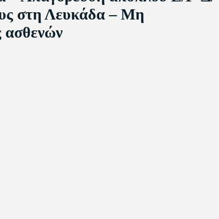
υς στη Λευκάδα – Μη
ς ασθενών