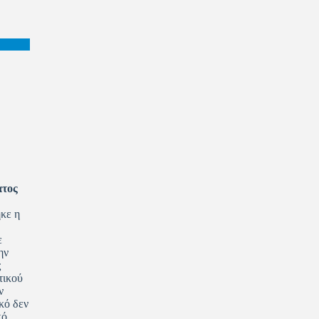
ατος
κε η
ε
ην
ς
τικού
ν
κό δεν
κό