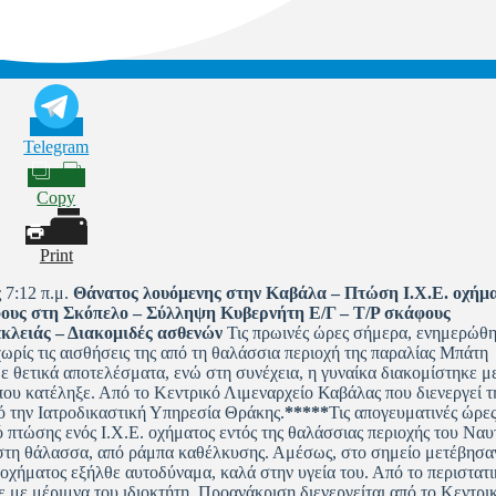
Telegram
Copy
Print
 7:12 π.μ.
Θάνατος λουόμενης στην Καβάλα – Πτώση Ι.Χ.Ε. οχήμ
ους στη Σκόπελο – Σύλληψη Κυβερνήτη Ε/Γ – Τ/Ρ σκάφους
κλειάς – Διακομιδές ασθενών
Τις πρωινές ώρες σήμερα, ενημερώθη
ρίς τις αισθήσεις της από τη θαλάσσια περιοχή της παραλίας Μπάτη
ε θετικά αποτελέσματα, ενώ στη συνέχεια, η γυναίκα διακομίστηκε μ
 κατέληξε. Από το Κεντρικό Λιμεναρχείο Καβάλας που διενεργεί τ
ό την Ιατροδικαστική Υπηρεσία Θράκης.
*****
Τις απογευματινές ώρε
 πτώσης ενός Ι.Χ.Ε. οχήματος εντός της θαλάσσιας περιοχής του Ναυ
 στη θάλασσα, από ράμπα καθέλκυσης. Αμέσως, στο σημείο μετέβησα
οχήματος εξήλθε αυτοδύναμα, καλά στην υγεία του. Από το περιστατι
με μέριμνα του ιδιοκτήτη. Προανάκριση διενεργείται από το Κεντρι