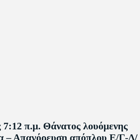
12 π.μ. Θάνατος λουόμενης
α – Απαγόρευση απόπλου Ε/Γ-Δ/