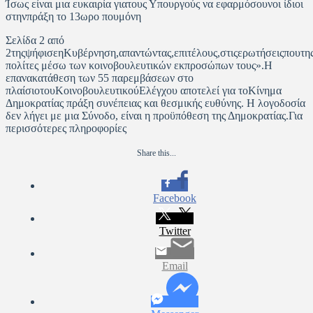
Ίσως είναι μια ευκαιρία γιατους Υπουργούς να εφαρμόσουνοι ίδιοι
στηνπράξη το 13ωρο πουμόνη
Σελίδα 2 από
2τηςψήφισεηΚυβέρνηση,απαντώντας,επιτέλους,στιςερωτήσειςπουτη
πολίτες μέσω των κοινοβουλευτικών εκπροσώπων τους».Η
επανακατάθεση των 55 παρεμβάσεων στο
πλαίσιοτουΚοινοβουλευτικούΕλέγχου αποτελεί για τοΚίνημα
Δημοκρατίας πράξη συνέπειας και θεσμικής ευθύνης. Η λογοδοσία
δεν λήγει με μια Σύνοδο, είναι η προϋπόθεση της Δημοκρατίας.Για
περισσότερες πληροφορίες
Share this...
Facebook
Twitter
Email