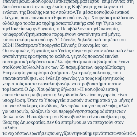
επανυπέβαλε55κοινοβουλευτικέςπαρεμβάσειςτου, επιμένοντας στη
διαφάνεια και στην υποχρέωση της Κυβέρνησης να λογοδοτεί
ενώπιον της Βουλής και των πολιτών.Τα μέσα κοινοβουλευτικού
ελέγχου, που επανακατατέθηκαν από τον Δρ. Χουρδάκη καλύπτουν
ολόκληρο τοφάσμα τηςδημόσιαςπολιτικής: από την Υγεία και
τηνΠαιδεία ωςτηνΕργασία,το ΠεριβάλλονκαιτηνΟικονομία,
καιαφορούνζητήματαπου παραμένουν αναπάντητα επί μήνες,
κάποια ακόμη και από την Α΄ Σύνοδο, δηλαδή από τα μέσα του
2024! Ιδιαίτερα,ταΥπουργεία Εθνικής Οικονομίας και
Οικονομικών, Εργασίας και Υγείας συγκεντρώνουν πάνω από δέκα
αναπάντητες ερωτήσεις το καθένα, γεγονός πουαναδεικνύει
συστηματική αδράνεια και έλλειψη θεσμικού σεβασμού απέναντι
στοΚοινοβούλιο.Μία εκ των 55 παρεμβάσεων αφοράΕπίκαιρη
Επερώτηση για κρίσιμα ζητήματα εξωτερικής πολιτικής, που
επανακατατέθηκε, ως ένδειξη αγωνίας για τους κυβερνητικούς
χειρισμούς και τα επαναλαμβανόμενα στραβοπατήματα στον
τομέααυτό.Ο Δρ. Χουρδάκης δήλωσε:«Η κοινοβουλευτική
εποπτεία και η κυβερνητική λογοδοσία δεν είναι αγγαρεία, είναι
υποχρέωση. Όταν τα Υπουργεία σιωπούν συστηματικά για μήνες ή
και για ολόκληρες συνόδους, δεν πρόκειται για παράλειψη, αλλά
για υπεροψία, αλαζονεία και περιφρόνησηστιςαρμοδιότητεςτων
βουλευτών. Η απαξίωση του Κοινοβουλίου είναι απαξίωση της
ίδιας της Δημοκρατίας.Δεν θα επιτρέψουμε να πεταχτούν στον
κάλαθο
τωναχρήστωνερωτήσειςπουαγγίζουντηνκαθημερινότητατωνπολιτών.