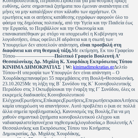
Κοινοβουλευτικής Περιόδου.Πρόκειται για μια θεσμική πράξη
ευθύνης, ώστε σημαντικά ζητήματα που έμειναν αναπάντητα επί
μήνες να μην καταλήξουν στον κάλαθο των αχρήστων. Οι
ερωτήσεις και οι αιτήσεις κατάθεσης εγγράφων αφορούν όλο το
φάσμα της δημόσιας πολιτικής, από την Υγεία και την Παιδεία έως
την Εργασία, το Περιβάλλον και την Οικονομία και
επανακατατέθηκαν με στόχο να υποχρεωθεί η Κυβέρνηση να
λογοδοτήσει, όπως οφείλει.Η αδράνεια και η σιωπή των
Υπουργείων δεν αποτελούν απάντηση,
είναι προσβολή στη
διαφάνεια και στη θεσμική τάξη.
Με εκτίμηση, Eκ του Γραφείου
Τύπου————————
Πολιτικό Γραφείο Βουλευτή Α’
Θεσσαλονίκης Δρ. Μιχάλη Κ. Χουρδάκη Εκπρόσωπος Τύπου
ΚΙΝΗΜΑ ΔΗΜΟΚΡΑΤΙΑΣ | W:
kinimadimokratias.gr
Δελτίο
Τύπου«Η υπεροψία των Υπουργών δεν είναι απάντηση – Ο
Χουρδάκηςεπαναφέρει 55 παρεμβάσεις στη Βουλή»Θεσσαλονίκη,
23.10.2025Με τη λήξη της Β΄ Συνόδου της Κ΄ Κοινοβουλευτικής
Περιόδου στις 3 Οκτωβρίουκαι την έναρξη της Γ΄ Συνόδου, όλες οι
εκκρεμείς διαδικασίες Κοινοβουλευτικού
Ελέγχου(Ερωτήσεις,ΕπίκαιρεςΕρωτήσεις,ΕπερωτήσειςκαιοιΑιτήσε
καμία υποχρέωση να απαντήσουν. Αυτό προβλέπει ο (και σε πολλά
άλλα σημεία προβληματικός), Κανονισμός της Βουλής.Για να μη
χαθούν σημαντικά ζητήματα κοινοβουλευτικού ελέγχου και
ναδιασφαλιστείησυνέχεια τηςθεσμικήςλογοδοσίας,ο Βουλευτής Α΄
Θεσσαλονίκης και Εκπρόσωπος Τύπου του Κινήματος
Δημοκρατίας, Δρ. Μιχάλης Χουρδάκης,