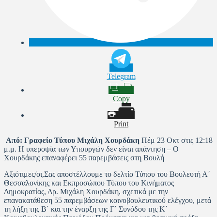
Telegram
Copy
Print
Από:
Γραφείο Τύπου Μιχάλη Χουρδάκη
Πέμ 23 Οκτ στις 12:18
μ.μ. Η υπεροψία των Υπουργών δεν είναι απάντηση – Ο
Χουρδάκης επαναφέρει 55 παρεμβάσεις στη Βουλή
Αξιότιμες/οι,Σας αποστέλλουμε το δελτίο Τύπου του Βουλευτή Α΄
Θεσσαλονίκης και Εκπροσώπου Τύπου του Κινήματος
Δημοκρατίας, Δρ. Μιχάλη Χουρδάκη, σχετικά με την
επανακατάθεση 55 παρεμβάσεων κοινοβουλευτικού ελέγχου, μετά
τη λήξη της Β΄ και την έναρξη της Γ΄ Συνόδου της Κ΄